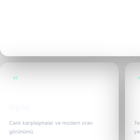
03
Spor
M
Canlı karşılaşmalar ve modern oran
Te
görünümü.
ya