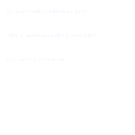
Ultrabet mobil cihazlarda çalışır mı?
Giriş sırasında neye dikkat etmeliyim?
Canlı destek mevcut mu?