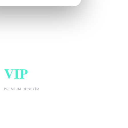
VIP
PREMIUM DENEYIM