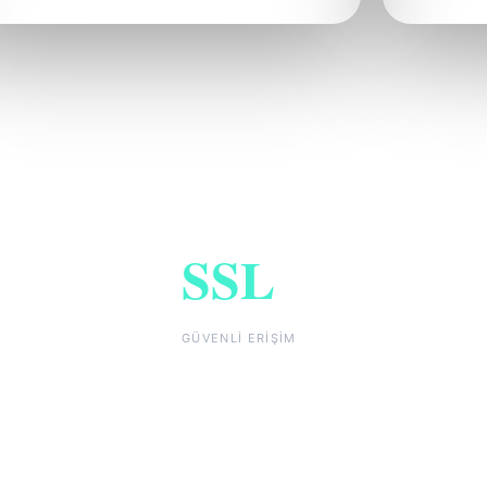
SSL
GÜVENLI ERIŞIM