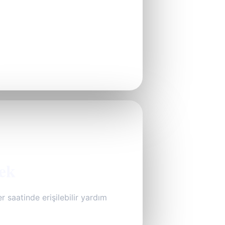
ek
 saatinde erişilebilir yardım