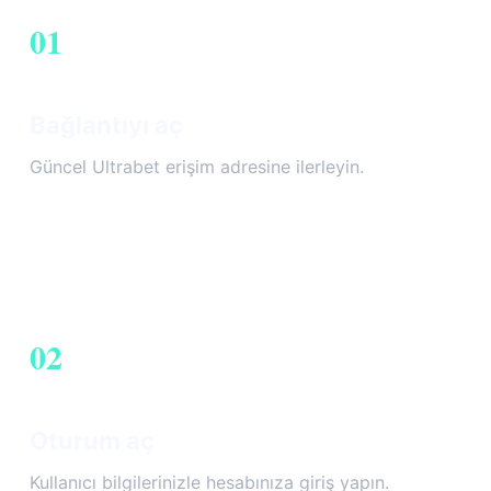
01
Bağlantıyı aç
Güncel Ultrabet erişim adresine ilerleyin.
02
Oturum aç
Kullanıcı bilgilerinizle hesabınıza giriş yapın.