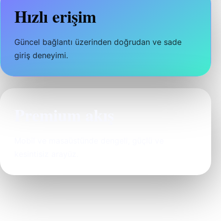
Hızlı erişim
Güncel bağlantı üzerinden doğrudan ve sade
giriş deneyimi.
Premium akış
Mobil ve masaüstünde dengeli, güçlü ve
kesintisiz arayüz.