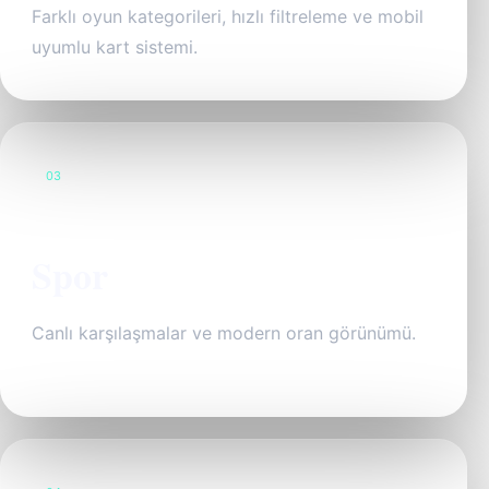
Farklı oyun kategorileri, hızlı filtreleme ve mobil
uyumlu kart sistemi.
03
Spor
Canlı karşılaşmalar ve modern oran görünümü.