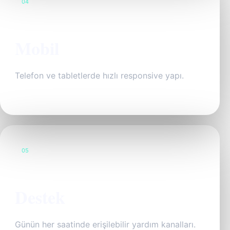
04
Mobil
Telefon ve tabletlerde hızlı responsive yapı.
05
Destek
Günün her saatinde erişilebilir yardım kanalları.