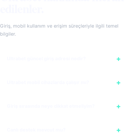
edilenler.
Giriş, mobil kullanım ve erişim süreçleriyle ilgili temel
bilgiler.
Ultrabet güncel giriş adresi nedir?
Ultrabet mobil cihazlarda çalışır mı?
Giriş sırasında neye dikkat etmeliyim?
Canlı destek mevcut mu?