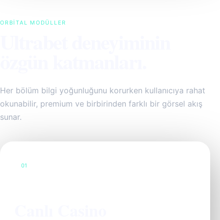
ORBITAL MODÜLLER
Ultrabet deneyiminin
özgün katmanları.
Her bölüm bilgi yoğunluğunu korurken kullanıcıya rahat
okunabilir, premium ve birbirinden farklı bir görsel akış
sunar.
01
Canlı Casino