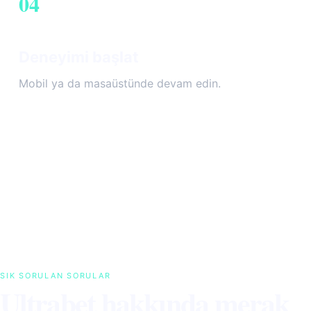
04
Deneyimi başlat
Mobil ya da masaüstünde devam edin.
SIK SORULAN SORULAR
Ultrabet hakkında merak