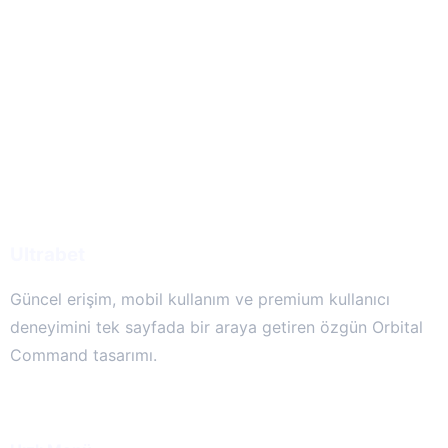
Ultrabet
Güncel erişim, mobil kullanım ve premium kullanıcı
deneyimini tek sayfada bir araya getiren özgün Orbital
Command tasarımı.