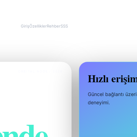
Giriş
Özellikler
Rehber
SSS
Hızlı erişi
Güncel bağlantı üzer
deneyimi.
ende.