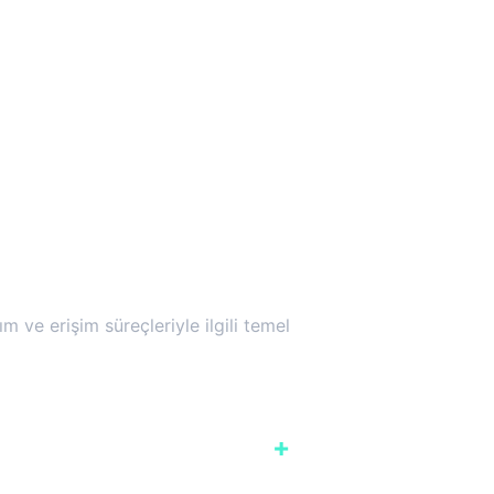
ım ve erişim süreçleriyle ilgili temel