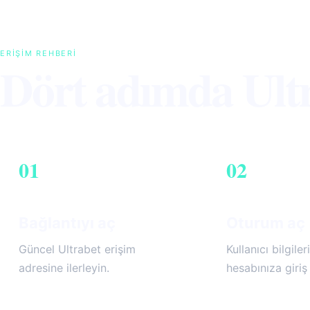
ERIŞIM REHBERI
Dört adımda Ultr
01
02
Bağlantıyı aç
Oturum aç
Güncel Ultrabet erişim
Kullanıcı bilgiler
adresine ilerleyin.
hesabınıza giriş