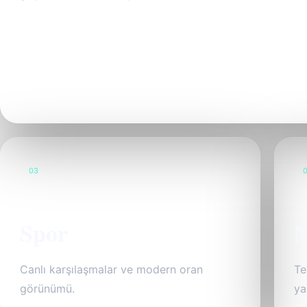
03
Spor
M
Canlı karşılaşmalar ve modern oran
Te
görünümü.
ya