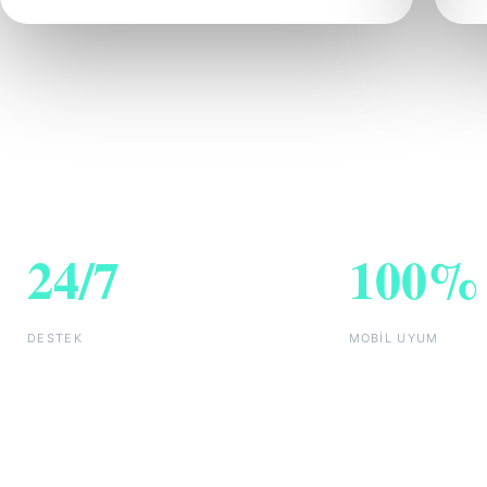
24/7
100%
DESTEK
MOBIL UYUM