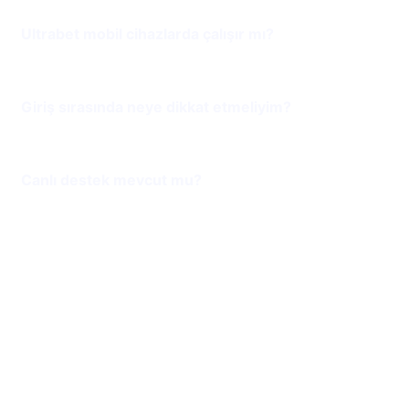
Ultrabet mobil cihazlarda çalışır mı?
Giriş sırasında neye dikkat etmeliyim?
Canlı destek mevcut mu?