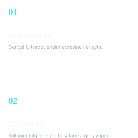
01
Bağlantıyı aç
Güncel Ultrabet erişim adresine ilerleyin.
02
Oturum aç
Kullanıcı bilgilerinizle hesabınıza giriş yapın.