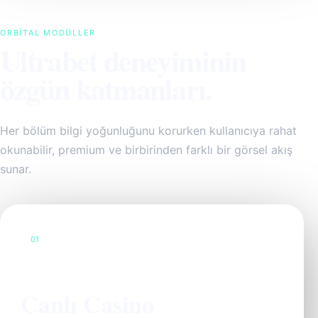
ORBITAL MODÜLLER
Ultrabet deneyiminin
özgün katmanları.
Her bölüm bilgi yoğunluğunu korurken kullanıcıya rahat
okunabilir, premium ve birbirinden farklı bir görsel akış
sunar.
01
Canlı Casino