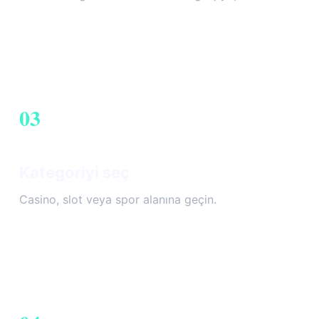
03
Kategoriyi seç
Casino, slot veya spor alanına geçin.