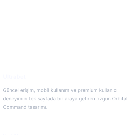
Ultrabet
Güncel erişim, mobil kullanım ve premium kullanıcı
deneyimini tek sayfada bir araya getiren özgün Orbital
Command tasarımı.