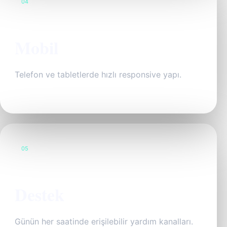
04
Mobil
Telefon ve tabletlerde hızlı responsive yapı.
05
Destek
Günün her saatinde erişilebilir yardım kanalları.