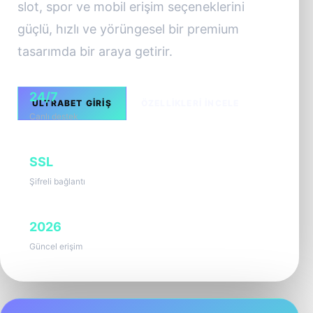
slot, spor ve mobil erişim seçeneklerini
güçlü, hızlı ve yörüngesel bir premium
tasarımda bir araya getirir.
24/7
ULTRABET GIRIŞ
ÖZELLIKLERI İNCELE
Canlı destek
SSL
Şifreli bağlantı
2026
Güncel erişim