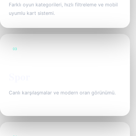
Farklı oyun kategorileri, hızlı filtreleme ve mobil
uyumlu kart sistemi.
03
Spor
Canlı karşılaşmalar ve modern oran görünümü.