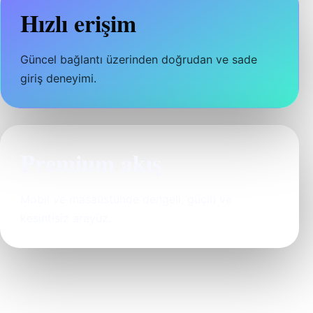
Hızlı erişim
Güncel bağlantı üzerinden doğrudan ve sade
giriş deneyimi.
Premium akış
Mobil ve masaüstünde dengeli, güçlü ve
kesintisiz arayüz.