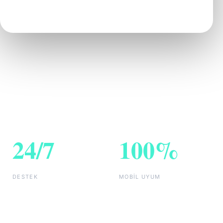
24/7
100%
DESTEK
MOBIL UYUM