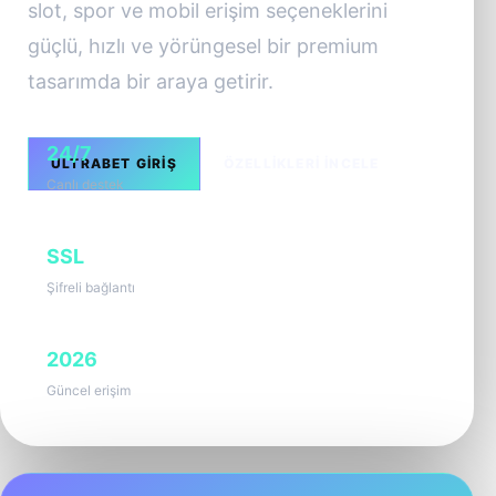
slot, spor ve mobil erişim seçeneklerini
güçlü, hızlı ve yörüngesel bir premium
tasarımda bir araya getirir.
24/7
ULTRABET GIRIŞ
ÖZELLIKLERI İNCELE
Canlı destek
SSL
Şifreli bağlantı
2026
Güncel erişim