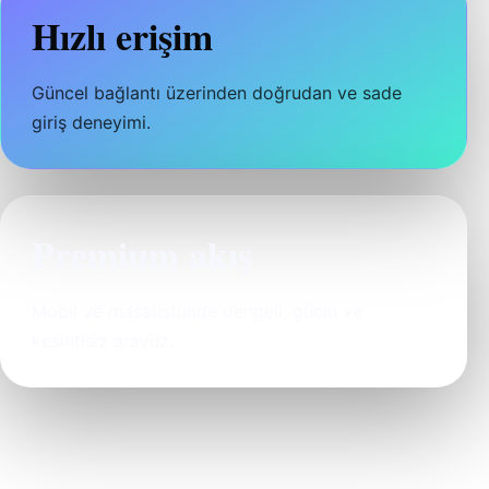
Hızlı erişim
Güncel bağlantı üzerinden doğrudan ve sade
giriş deneyimi.
Premium akış
Mobil ve masaüstünde dengeli, güçlü ve
kesintisiz arayüz.