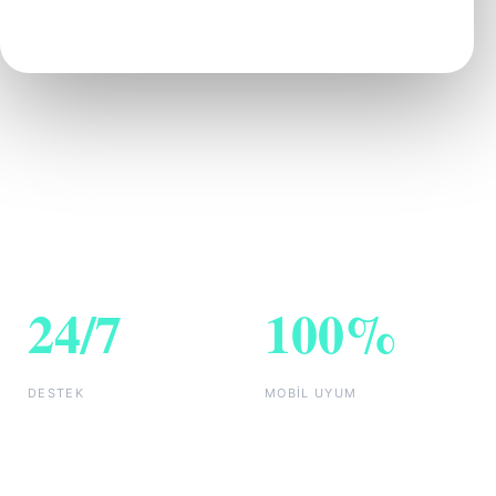
24/7
100%
DESTEK
MOBIL UYUM