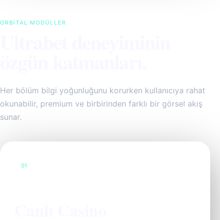
ORBITAL MODÜLLER
Ultrabet deneyiminin
özgün katmanları.
Her bölüm bilgi yoğunluğunu korurken kullanıcıya rahat
okunabilir, premium ve birbirinden farklı bir görsel akış
sunar.
01
Canlı Casino