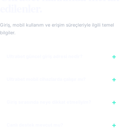
edilenler.
Giriş, mobil kullanım ve erişim süreçleriyle ilgili temel
bilgiler.
Ultrabet güncel giriş adresi nedir?
Ultrabet mobil cihazlarda çalışır mı?
Giriş sırasında neye dikkat etmeliyim?
Canlı destek mevcut mu?