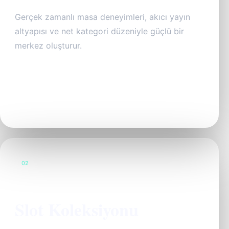
Gerçek zamanlı masa deneyimleri, akıcı yayın
altyapısı ve net kategori düzeniyle güçlü bir
merkez oluşturur.
02
Slot Koleksiyonu