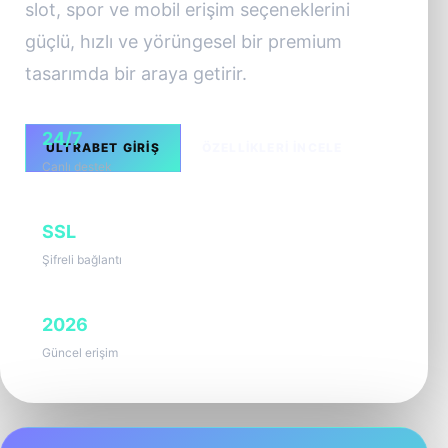
slot, spor ve mobil erişim seçeneklerini
güçlü, hızlı ve yörüngesel bir premium
tasarımda bir araya getirir.
24/7
ULTRABET GIRIŞ
ÖZELLIKLERI İNCELE
Canlı destek
SSL
Şifreli bağlantı
2026
Güncel erişim