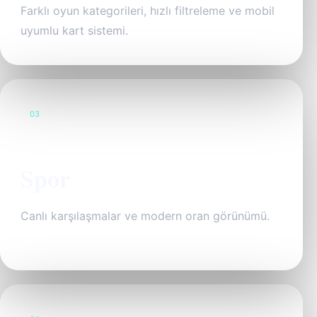
Farklı oyun kategorileri, hızlı filtreleme ve mobil
uyumlu kart sistemi.
03
Spor
Canlı karşılaşmalar ve modern oran görünümü.