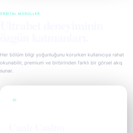
ORBITAL MODÜLLER
Ultrabet deneyiminin
özgün katmanları.
Her bölüm bilgi yoğunluğunu korurken kullanıcıya rahat
okunabilir, premium ve birbirinden farklı bir görsel akış
sunar.
01
Canlı Casino