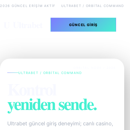
2026 GÜNCEL ERIŞIM AKTIF
ULTRABET / ORBITAL COMMAND
Ultrabet
U
GÜNCEL GIRIŞ
ULTRABET / ORBITAL COMMAND
Kontrol
yeniden sende.
Ultrabet güncel giriş deneyimi; canlı casino,