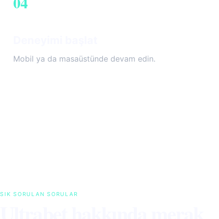
04
Deneyimi başlat
Mobil ya da masaüstünde devam edin.
SIK SORULAN SORULAR
Ultrabet hakkında merak