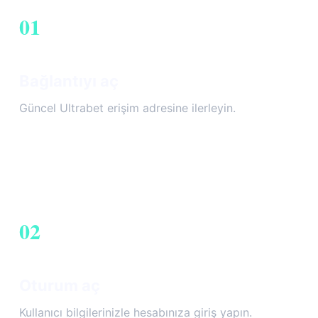
01
Bağlantıyı aç
Güncel Ultrabet erişim adresine ilerleyin.
02
Oturum aç
Kullanıcı bilgilerinizle hesabınıza giriş yapın.