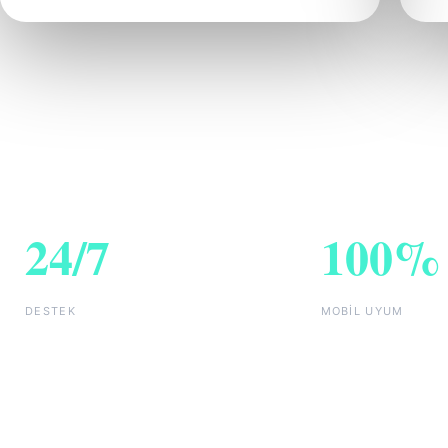
24/7
100%
DESTEK
MOBIL UYUM