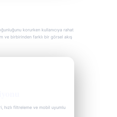
oğunluğunu korurken kullanıcıya rahat
m ve birbirinden farklı bir görsel akış
iyonu
i, hızlı filtreleme ve mobil uyumlu