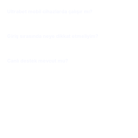
Ultrabet mobil cihazlarda çalışır mı?
Giriş sırasında neye dikkat etmeliyim?
Canlı destek mevcut mu?