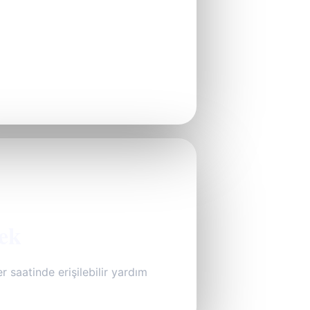
ek
 saatinde erişilebilir yardım