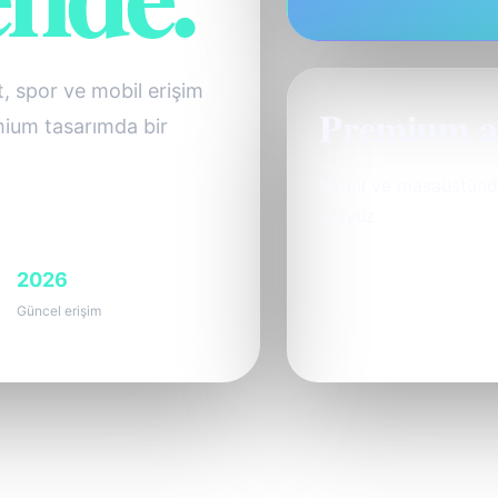
t, spor ve mobil erişim
Premium a
emium tasarımda bir
Mobil ve masaüstünde
arayüz.
2026
Güncel erişim