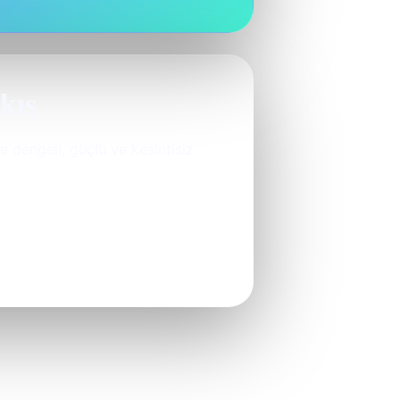
kış
 dengeli, güçlü ve kesintisiz