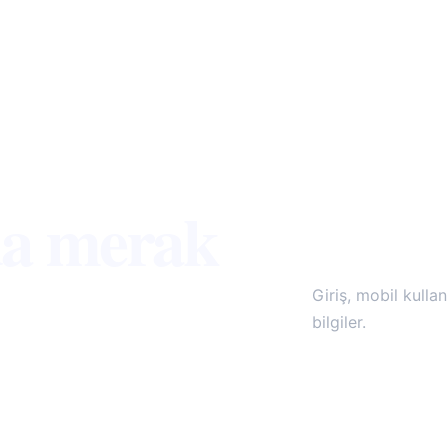
da merak
Giriş, mobil kullan
bilgiler.