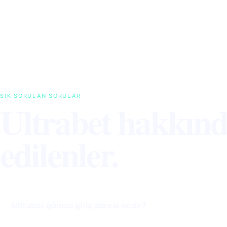
SIK SORULAN SORULAR
Ultrabet hakkın
edilenler.
Ultrabet güncel giriş adresi nedir?