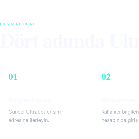
ERIŞIM REHBERI
Dört adımda Ultr
01
02
Bağlantıyı aç
Oturum aç
Güncel Ultrabet erişim
Kullanıcı bilgiler
adresine ilerleyin.
hesabınıza giriş