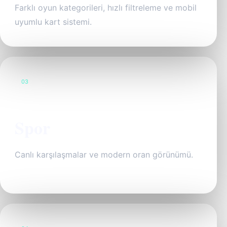
Farklı oyun kategorileri, hızlı filtreleme ve mobil
uyumlu kart sistemi.
03
Spor
Canlı karşılaşmalar ve modern oran görünümü.