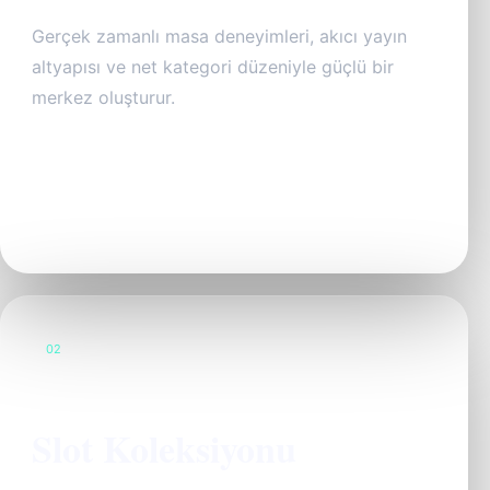
Gerçek zamanlı masa deneyimleri, akıcı yayın
altyapısı ve net kategori düzeniyle güçlü bir
merkez oluşturur.
02
Slot Koleksiyonu