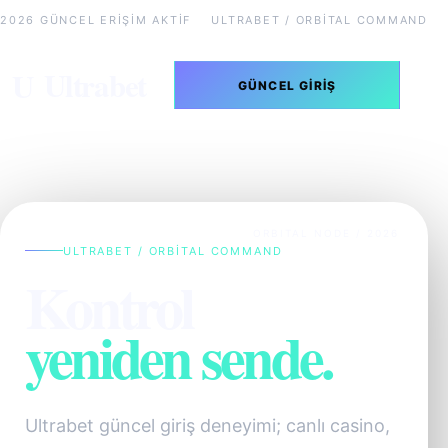
2026 GÜNCEL ERIŞIM AKTIF
ULTRABET / ORBITAL COMMAND
Ultrabet
U
GÜNCEL GIRIŞ
ULTRABET / ORBITAL COMMAND
Kontrol
yeniden sende.
Ultrabet güncel giriş deneyimi; canlı casino,