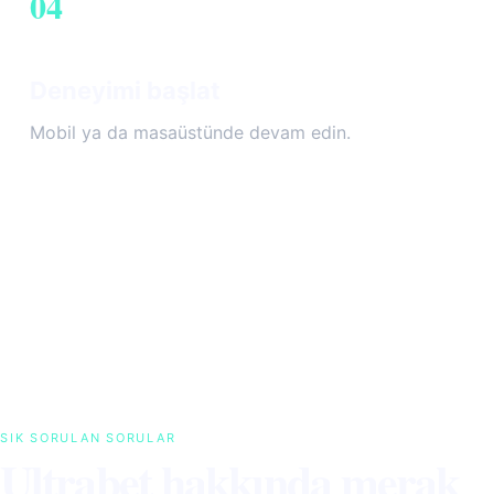
04
Deneyimi başlat
Mobil ya da masaüstünde devam edin.
SIK SORULAN SORULAR
Ultrabet hakkında merak