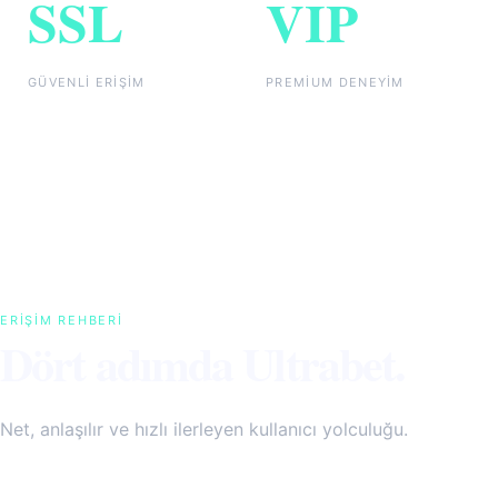
SSL
VIP
GÜVENLI ERIŞIM
PREMIUM DENEYIM
ERIŞIM REHBERI
Dört adımda Ultrabet.
Net, anlaşılır ve hızlı ilerleyen kullanıcı yolculuğu.