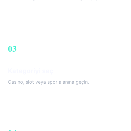
03
Kategoriyi seç
Casino, slot veya spor alanına geçin.