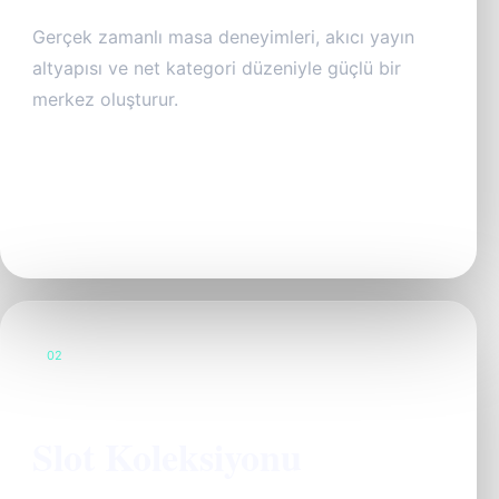
Gerçek zamanlı masa deneyimleri, akıcı yayın
altyapısı ve net kategori düzeniyle güçlü bir
merkez oluşturur.
02
Slot Koleksiyonu