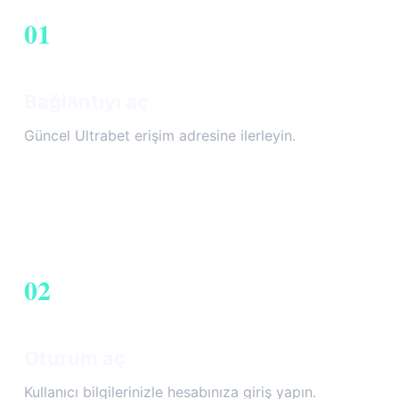
01
Bağlantıyı aç
Güncel Ultrabet erişim adresine ilerleyin.
02
Oturum aç
Kullanıcı bilgilerinizle hesabınıza giriş yapın.