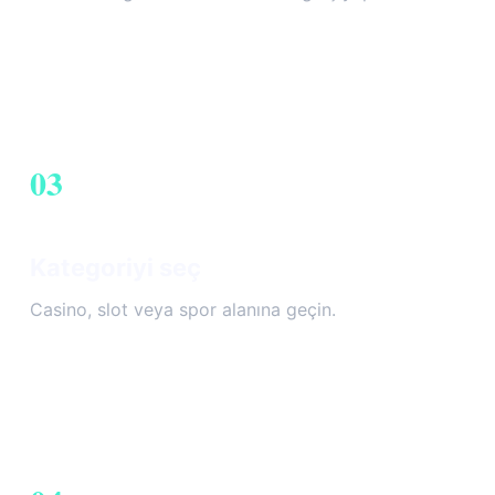
03
Kategoriyi seç
Casino, slot veya spor alanına geçin.