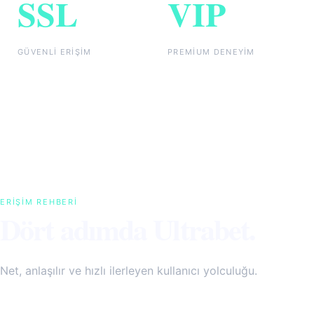
SSL
VIP
GÜVENLI ERIŞIM
PREMIUM DENEYIM
ERIŞIM REHBERI
Dört adımda Ultrabet.
Net, anlaşılır ve hızlı ilerleyen kullanıcı yolculuğu.