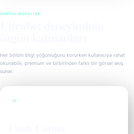
ORBITAL MODÜLLER
Ultrabet deneyiminin
özgün katmanları.
Her bölüm bilgi yoğunluğunu korurken kullanıcıya rahat
okunabilir, premium ve birbirinden farklı bir görsel akış
sunar.
01
Canlı Casino