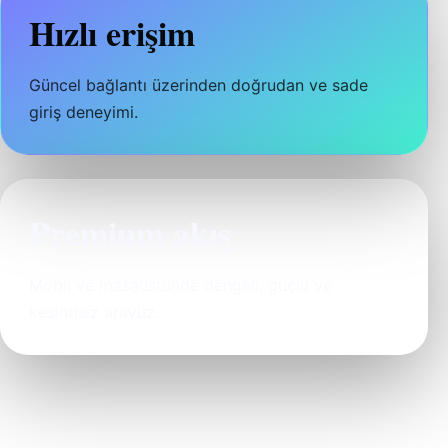
Hızlı erişim
Güncel bağlantı üzerinden doğrudan ve sade
giriş deneyimi.
Premium akış
Mobil ve masaüstünde dengeli, güçlü ve
kesintisiz arayüz.