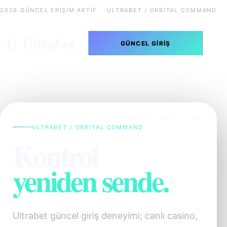
2026 GÜNCEL ERIŞIM AKTIF
ULTRABET / ORBITAL COMMAND
Ultrabet
U
GÜNCEL GIRIŞ
ULTRABET / ORBITAL COMMAND
Kontrol
yeniden sende.
Ultrabet güncel giriş deneyimi; canlı casino,