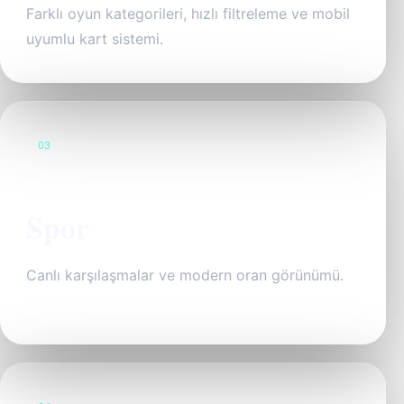
Farklı oyun kategorileri, hızlı filtreleme ve mobil
uyumlu kart sistemi.
03
Spor
Canlı karşılaşmalar ve modern oran görünümü.