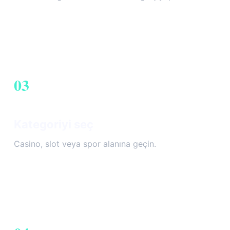
03
Kategoriyi seç
Casino, slot veya spor alanına geçin.