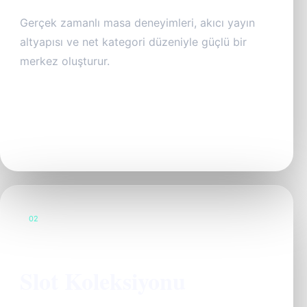
Gerçek zamanlı masa deneyimleri, akıcı yayın
altyapısı ve net kategori düzeniyle güçlü bir
merkez oluşturur.
02
Slot Koleksiyonu