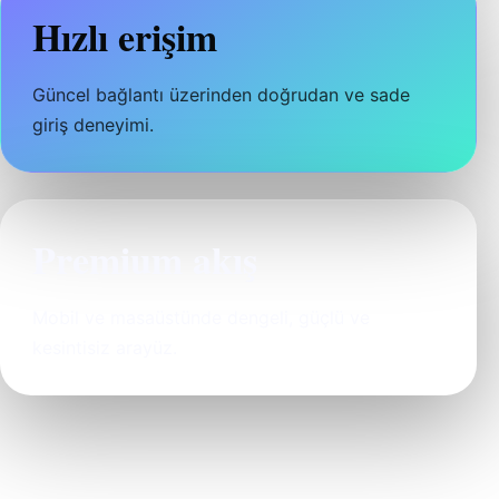
Hızlı erişim
Güncel bağlantı üzerinden doğrudan ve sade
giriş deneyimi.
Premium akış
Mobil ve masaüstünde dengeli, güçlü ve
kesintisiz arayüz.