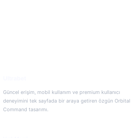
Ultrabet
Güncel erişim, mobil kullanım ve premium kullanıcı
deneyimini tek sayfada bir araya getiren özgün Orbital
Command tasarımı.