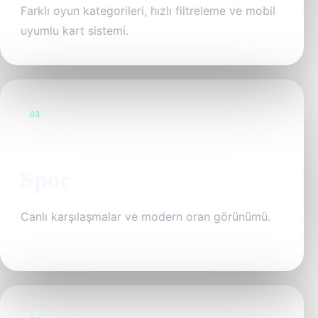
Farklı oyun kategorileri, hızlı filtreleme ve mobil
uyumlu kart sistemi.
03
Spor
Canlı karşılaşmalar ve modern oran görünümü.