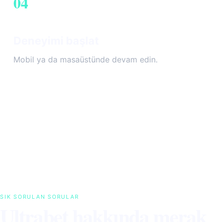
04
Deneyimi başlat
Mobil ya da masaüstünde devam edin.
SIK SORULAN SORULAR
Ultrabet hakkında merak