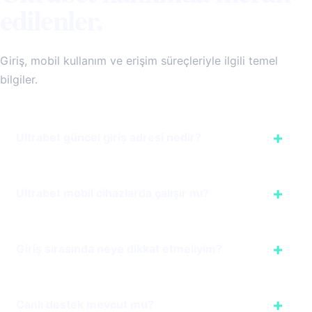
edilenler.
Giriş, mobil kullanım ve erişim süreçleriyle ilgili temel
bilgiler.
Ultrabet güncel giriş adresi nedir?
Ultrabet mobil cihazlarda çalışır mı?
Giriş sırasında neye dikkat etmeliyim?
Canlı destek mevcut mu?