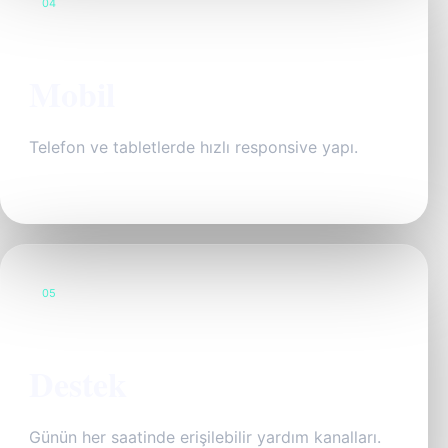
04
Mobil
Telefon ve tabletlerde hızlı responsive yapı.
05
Destek
Günün her saatinde erişilebilir yardım kanalları.