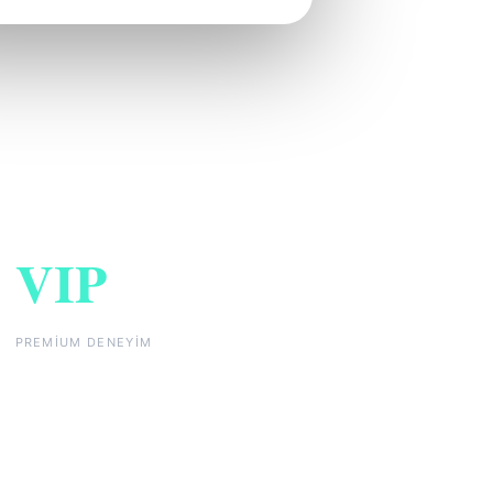
VIP
PREMIUM DENEYIM