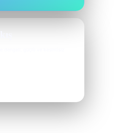
kış
 dengeli, güçlü ve kesintisiz