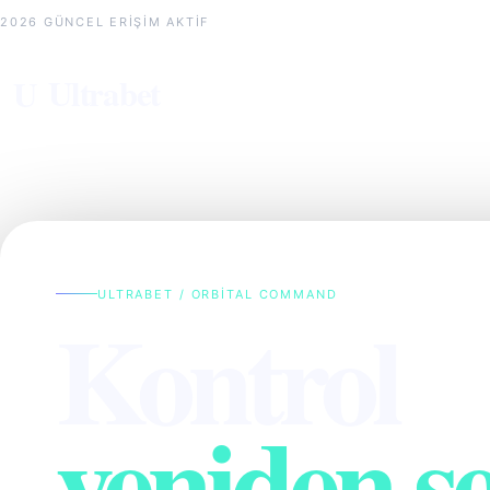
2026 GÜNCEL ERIŞIM AKTIF
Ultrabet
U
ULTRABET / ORBITAL COMMAND
Kontrol
yeniden s