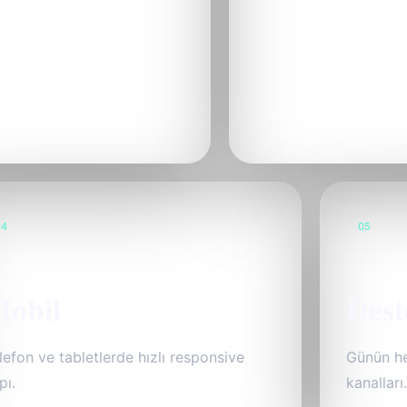
04
05
obil
Dest
lefon ve tabletlerde hızlı responsive
Günün her
pı.
kanalları.