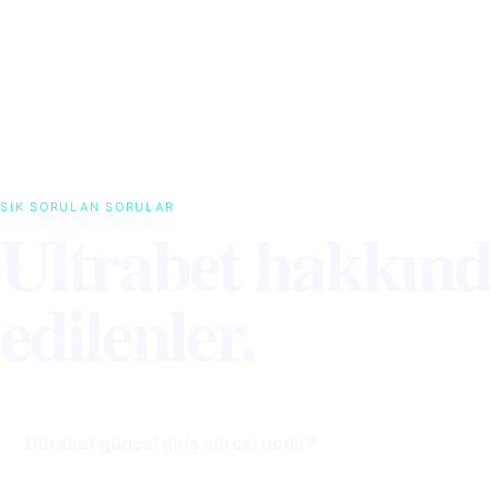
SIK SORULAN SORULAR
Ultrabet hakkın
edilenler.
Ultrabet güncel giriş adresi nedir?