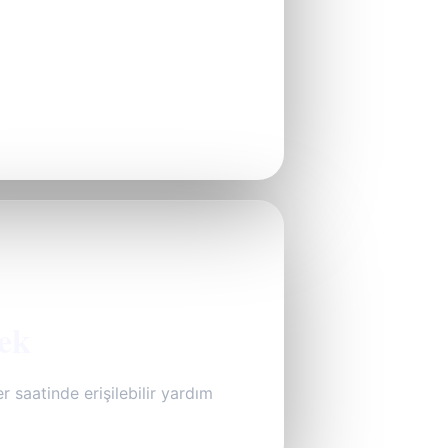
ek
 saatinde erişilebilir yardım