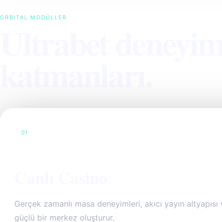
ORBITAL MODÜLLER
Ultrabet deneyim
katmanları.
01
Canlı Casino
Gerçek zamanlı masa deneyimleri, akıcı yayın altyapısı 
güçlü bir merkez oluşturur.