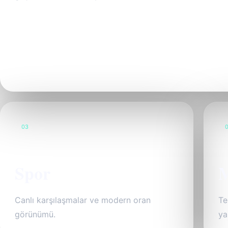
03
Spor
M
Canlı karşılaşmalar ve modern oran
Te
görünümü.
ya