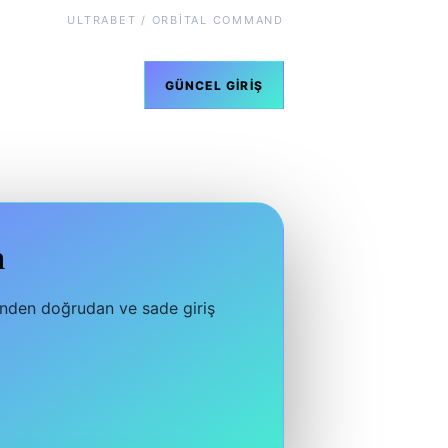
ULTRABET / ORBITAL COMMAND
GÜNCEL GIRIŞ
m
inden doğrudan ve sade giriş