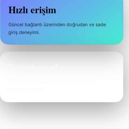
Hızlı erişim
Güncel bağlantı üzerinden doğrudan ve sade
giriş deneyimi.
Premium akış
Mobil ve masaüstünde dengeli, güçlü ve
kesintisiz arayüz.