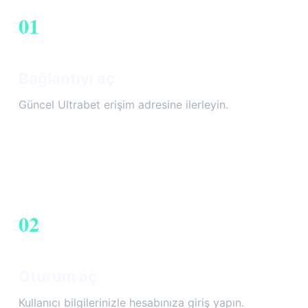
01
Bağlantıyı aç
Güncel Ultrabet erişim adresine ilerleyin.
02
Oturum aç
Kullanıcı bilgilerinizle hesabınıza giriş yapın.