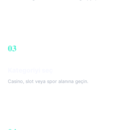
03
Kategoriyi seç
Casino, slot veya spor alanına geçin.