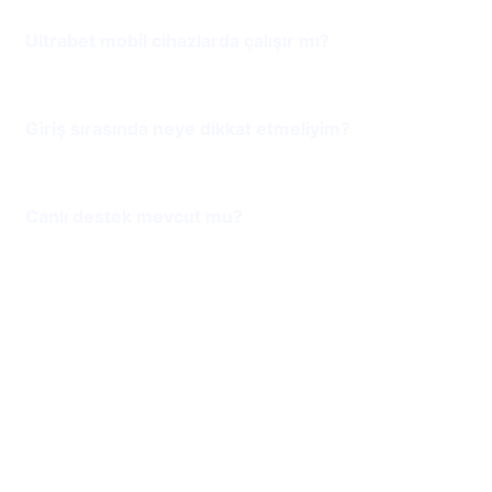
Ultrabet mobil cihazlarda çalışır mı?
Giriş sırasında neye dikkat etmeliyim?
Canlı destek mevcut mu?