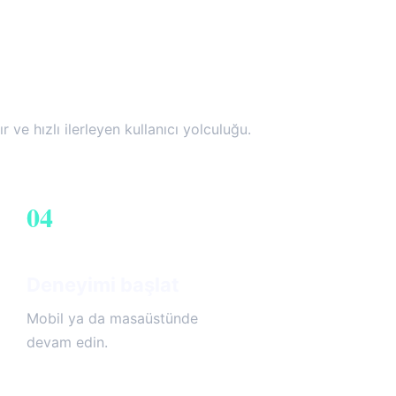
ır ve hızlı ilerleyen kullanıcı yolculuğu.
04
Deneyimi başlat
Mobil ya da masaüstünde
devam edin.