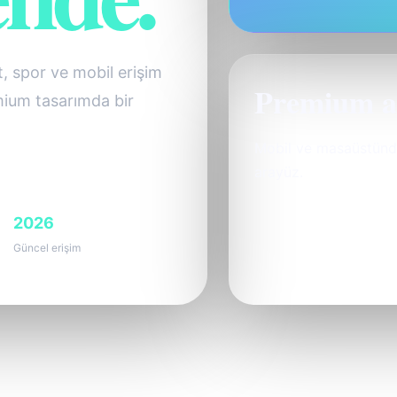
t, spor ve mobil erişim
Premium a
emium tasarımda bir
Mobil ve masaüstünde
arayüz.
2026
Güncel erişim