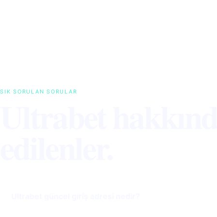
SIK SORULAN SORULAR
Ultrabet hakkın
edilenler.
Ultrabet güncel giriş adresi nedir?