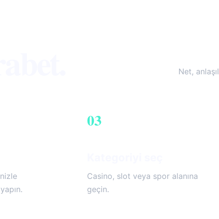
abet.
Net, anlaşıl
03
Kategoriyi seç
inizle
Casino, slot veya spor alanına
 yapın.
geçin.