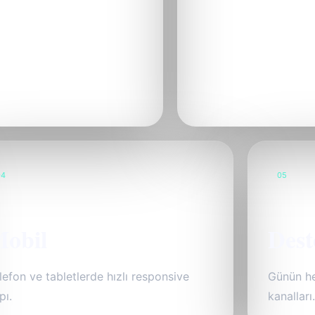
04
05
obil
Dest
lefon ve tabletlerde hızlı responsive
Günün her
pı.
kanalları.