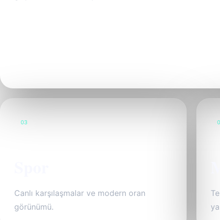
03
Spor
M
Canlı karşılaşmalar ve modern oran
Te
görünümü.
ya