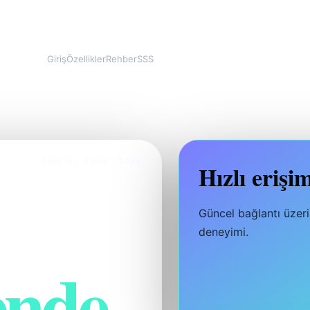
Giriş
Özellikler
Rehber
SSS
Hızlı erişi
Güncel bağlantı üzer
deneyimi.
ende.