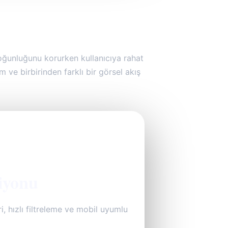
oğunluğunu korurken kullanıcıya rahat
m ve birbirinden farklı bir görsel akış
iyonu
i, hızlı filtreleme ve mobil uyumlu