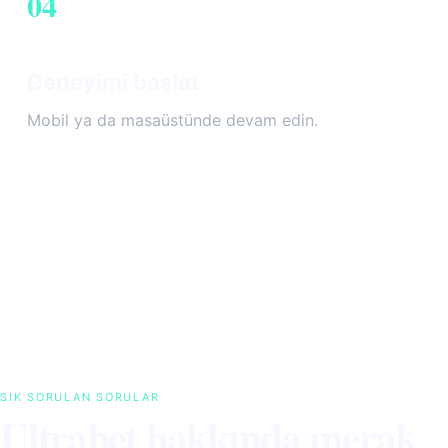
04
Deneyimi başlat
Mobil ya da masaüstünde devam edin.
SIK SORULAN SORULAR
Ultrabet hakkında merak