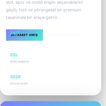
slot, spor ve mobil erişim seçeneklerini
güçlü, hızlı ve yörüngesel bir premium
tasarımda bir araya getirir.
24/7
ULTRABET GIRIŞ
ÖZELLIKLERI İNCELE
Canlı destek
SSL
Şifreli bağlantı
2026
Güncel erişim