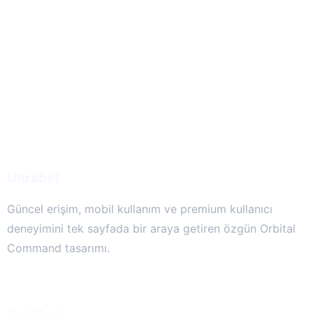
Ultrabet
Güncel erişim, mobil kullanım ve premium kullanıcı
deneyimini tek sayfada bir araya getiren özgün Orbital
Command tasarımı.