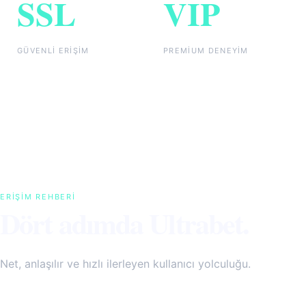
SSL
VIP
GÜVENLI ERIŞIM
PREMIUM DENEYIM
ERIŞIM REHBERI
Dört adımda Ultrabet.
Net, anlaşılır ve hızlı ilerleyen kullanıcı yolculuğu.