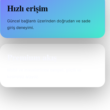
Hızlı erişim
Güncel bağlantı üzerinden doğrudan ve sade
giriş deneyimi.
Premium akış
Mobil ve masaüstünde dengeli, güçlü ve
kesintisiz arayüz.