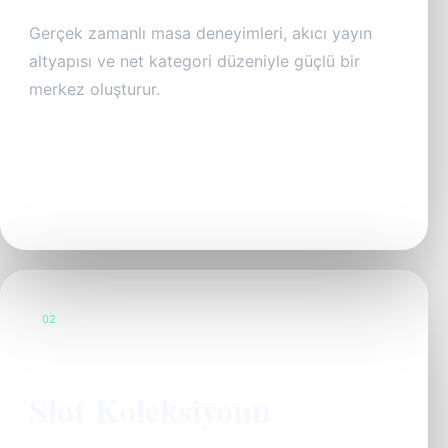
Gerçek zamanlı masa deneyimleri, akıcı yayın
altyapısı ve net kategori düzeniyle güçlü bir
merkez oluşturur.
02
Slot Koleksiyonu