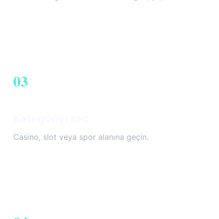
03
Kategoriyi seç
Casino, slot veya spor alanına geçin.