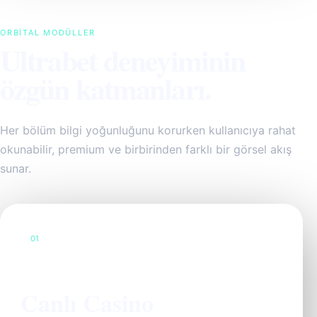
ORBITAL MODÜLLER
Ultrabet deneyiminin
özgün katmanları.
Her bölüm bilgi yoğunluğunu korurken kullanıcıya rahat
okunabilir, premium ve birbirinden farklı bir görsel akış
sunar.
01
Canlı Casino