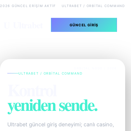
2026 GÜNCEL ERIŞIM AKTIF
ULTRABET / ORBITAL COMMAND
Ultrabet
U
GÜNCEL GIRIŞ
ULTRABET / ORBITAL COMMAND
Kontrol
yeniden sende.
Ultrabet güncel giriş deneyimi; canlı casino,