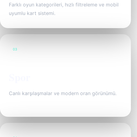
Farklı oyun kategorileri, hızlı filtreleme ve mobil
uyumlu kart sistemi.
03
Spor
Canlı karşılaşmalar ve modern oran görünümü.