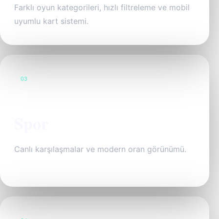
Farklı oyun kategorileri, hızlı filtreleme ve mobil
uyumlu kart sistemi.
03
Spor
Canlı karşılaşmalar ve modern oran görünümü.