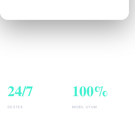
24/7
100%
DESTEK
MOBIL UYUM