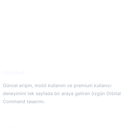
Ultrabet
Güncel erişim, mobil kullanım ve premium kullanıcı
deneyimini tek sayfada bir araya getiren özgün Orbital
Command tasarımı.