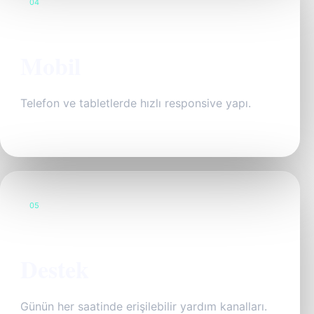
04
Mobil
Telefon ve tabletlerde hızlı responsive yapı.
05
Destek
Günün her saatinde erişilebilir yardım kanalları.