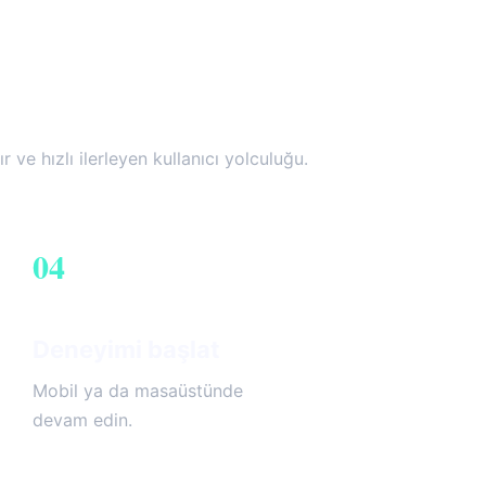
ır ve hızlı ilerleyen kullanıcı yolculuğu.
04
Deneyimi başlat
Mobil ya da masaüstünde
devam edin.