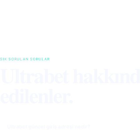
SIK SORULAN SORULAR
Ultrabet hakkın
edilenler.
Ultrabet güncel giriş adresi nedir?