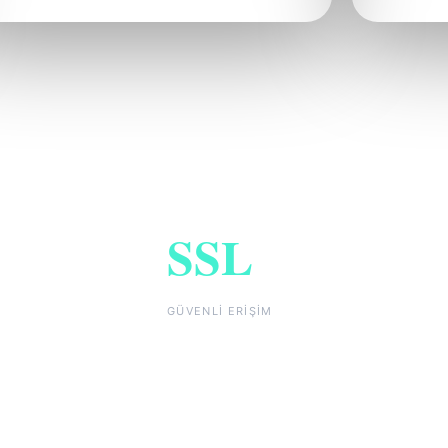
SSL
GÜVENLI ERIŞIM