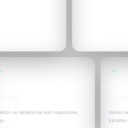
04
05
obil
Dest
lefon ve tabletlerde hızlı responsive
Günün her
pı.
kanalları.