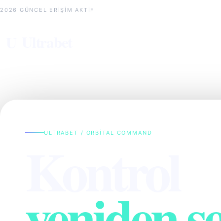
2026 GÜNCEL ERIŞIM AKTIF
Ultrabet
U
ULTRABET / ORBITAL COMMAND
Kontrol
yeniden s