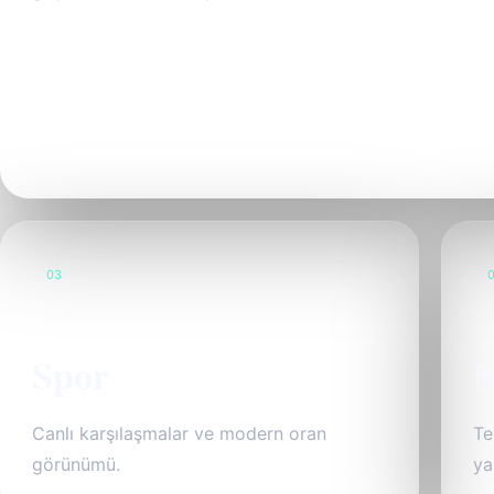
03
Spor
M
Canlı karşılaşmalar ve modern oran
Te
görünümü.
ya