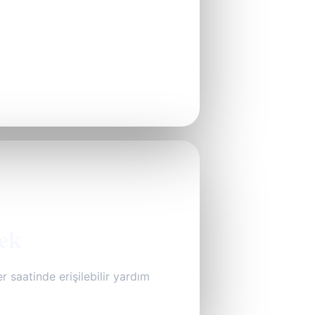
ek
 saatinde erişilebilir yardım