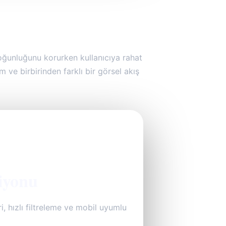
oğunluğunu korurken kullanıcıya rahat
m ve birbirinden farklı bir görsel akış
iyonu
i, hızlı filtreleme ve mobil uyumlu