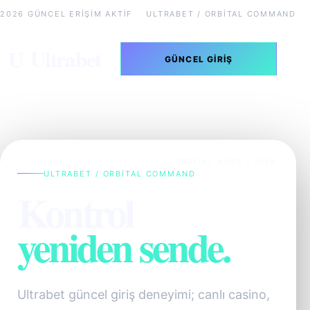
2026 GÜNCEL ERIŞIM AKTIF
ULTRABET / ORBITAL COMMAND
Ultrabet
U
GÜNCEL GIRIŞ
ULTRABET / ORBITAL COMMAND
Kontrol
yeniden sende.
Ultrabet güncel giriş deneyimi; canlı casino,