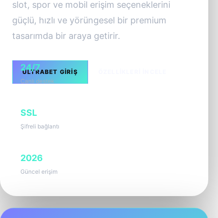
slot, spor ve mobil erişim seçeneklerini
güçlü, hızlı ve yörüngesel bir premium
tasarımda bir araya getirir.
24/7
ULTRABET GIRIŞ
ÖZELLIKLERI İNCELE
Canlı destek
SSL
Şifreli bağlantı
2026
Güncel erişim