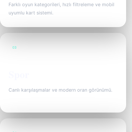
Farklı oyun kategorileri, hızlı filtreleme ve mobil
uyumlu kart sistemi.
03
Spor
Canlı karşılaşmalar ve modern oran görünümü.