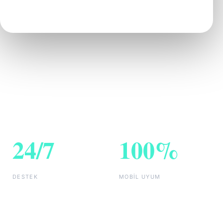
24/7
100%
DESTEK
MOBIL UYUM