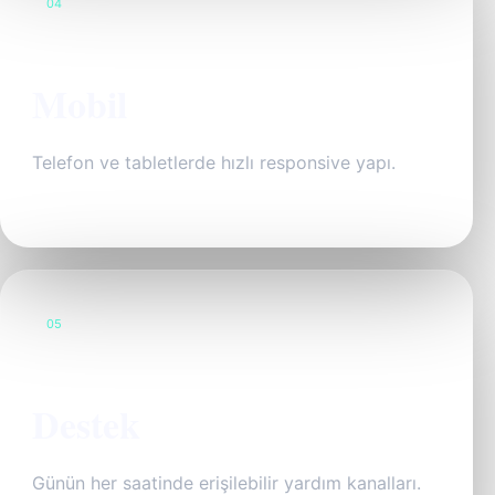
04
Mobil
Telefon ve tabletlerde hızlı responsive yapı.
05
Destek
Günün her saatinde erişilebilir yardım kanalları.