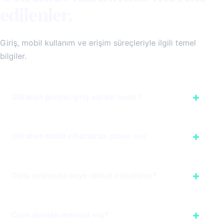
edilenler.
Giriş, mobil kullanım ve erişim süreçleriyle ilgili temel
bilgiler.
Ultrabet güncel giriş adresi nedir?
Ultrabet mobil cihazlarda çalışır mı?
Giriş sırasında neye dikkat etmeliyim?
Canlı destek mevcut mu?