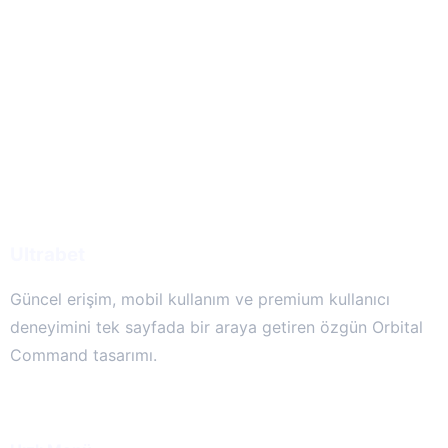
Ultrabet
Güncel erişim, mobil kullanım ve premium kullanıcı
deneyimini tek sayfada bir araya getiren özgün Orbital
Command tasarımı.