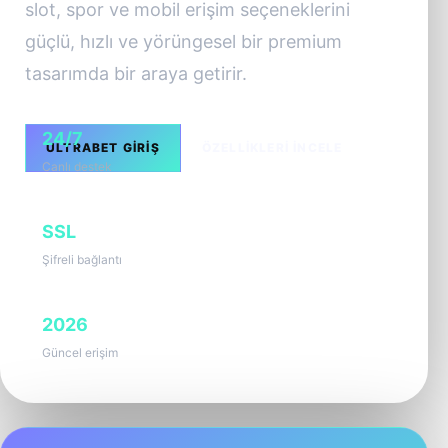
slot, spor ve mobil erişim seçeneklerini
güçlü, hızlı ve yörüngesel bir premium
tasarımda bir araya getirir.
24/7
ULTRABET GIRIŞ
ÖZELLIKLERI İNCELE
Canlı destek
SSL
Şifreli bağlantı
2026
Güncel erişim