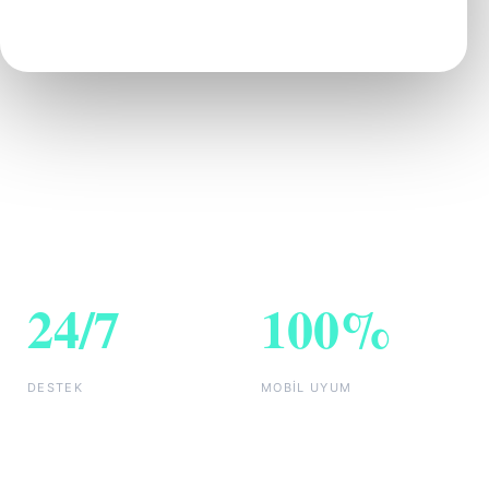
24/7
100%
DESTEK
MOBIL UYUM