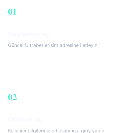
01
Bağlantıyı aç
Güncel Ultrabet erişim adresine ilerleyin.
02
Oturum aç
Kullanıcı bilgilerinizle hesabınıza giriş yapın.