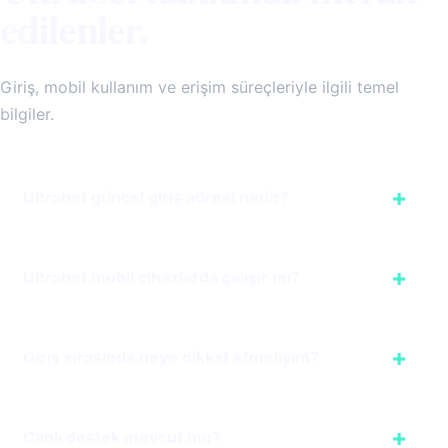
edilenler.
Giriş, mobil kullanım ve erişim süreçleriyle ilgili temel
bilgiler.
Ultrabet güncel giriş adresi nedir?
Ultrabet mobil cihazlarda çalışır mı?
Giriş sırasında neye dikkat etmeliyim?
Canlı destek mevcut mu?