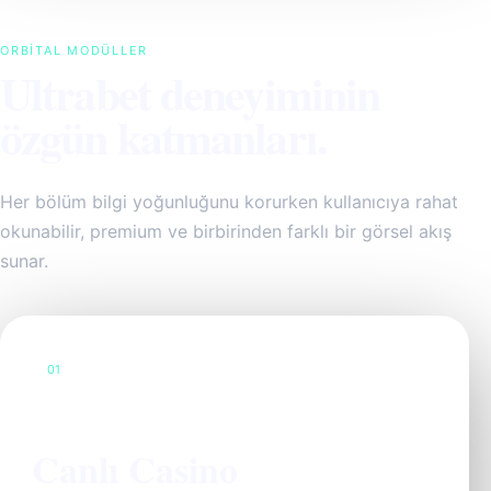
ORBITAL MODÜLLER
Ultrabet deneyiminin
özgün katmanları.
Her bölüm bilgi yoğunluğunu korurken kullanıcıya rahat
okunabilir, premium ve birbirinden farklı bir görsel akış
sunar.
01
Canlı Casino