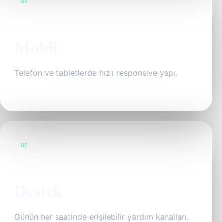
04
Mobil
Telefon ve tabletlerde hızlı responsive yapı.
05
Destek
Günün her saatinde erişilebilir yardım kanalları.