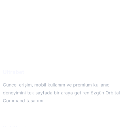
Ultrabet
Güncel erişim, mobil kullanım ve premium kullanıcı
deneyimini tek sayfada bir araya getiren özgün Orbital
Command tasarımı.