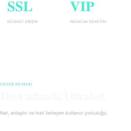
SSL
VIP
GÜVENLI ERIŞIM
PREMIUM DENEYIM
ERIŞIM REHBERI
Dört adımda Ultrabet.
Net, anlaşılır ve hızlı ilerleyen kullanıcı yolculuğu.