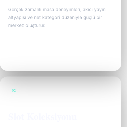
Gerçek zamanlı masa deneyimleri, akıcı yayın
altyapısı ve net kategori düzeniyle güçlü bir
merkez oluşturur.
02
Slot Koleksiyonu