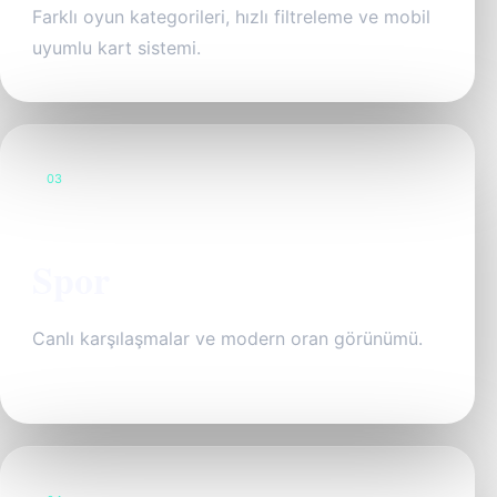
Farklı oyun kategorileri, hızlı filtreleme ve mobil
uyumlu kart sistemi.
03
Spor
Canlı karşılaşmalar ve modern oran görünümü.