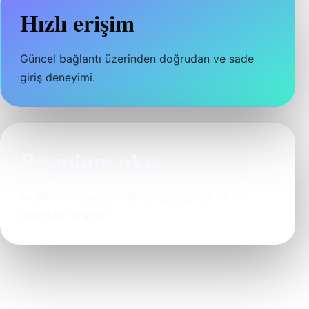
Hızlı erişim
Güncel bağlantı üzerinden doğrudan ve sade
giriş deneyimi.
Premium akış
Mobil ve masaüstünde dengeli, güçlü ve
kesintisiz arayüz.