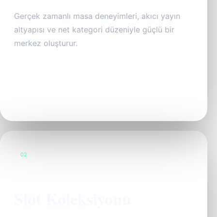
Gerçek zamanlı masa deneyimleri, akıcı yayın
altyapısı ve net kategori düzeniyle güçlü bir
merkez oluşturur.
02
Slot Koleksiyonu