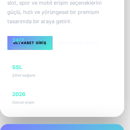
slot, spor ve mobil erişim seçeneklerini
güçlü, hızlı ve yörüngesel bir premium
tasarımda bir araya getirir.
24/7
ULTRABET GIRIŞ
ÖZELLIKLERI İNCELE
Canlı destek
SSL
Şifreli bağlantı
2026
Güncel erişim