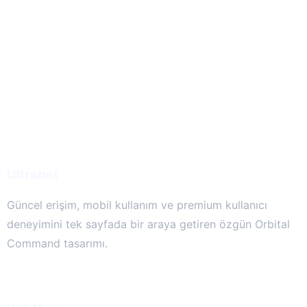
Ultrabet
Güncel erişim, mobil kullanım ve premium kullanıcı
deneyimini tek sayfada bir araya getiren özgün Orbital
Command tasarımı.