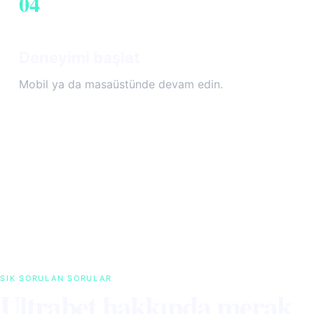
04
Deneyimi başlat
Mobil ya da masaüstünde devam edin.
SIK SORULAN SORULAR
Ultrabet hakkında merak