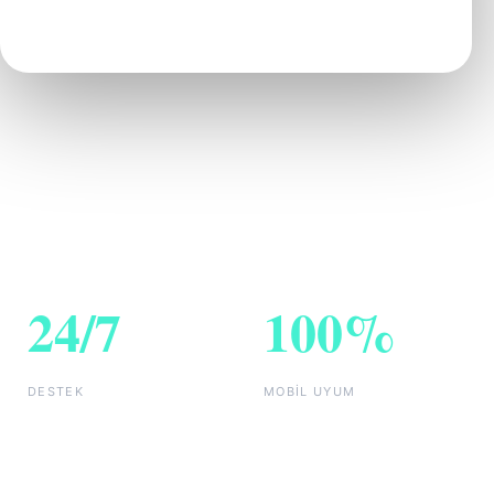
24/7
100%
DESTEK
MOBIL UYUM