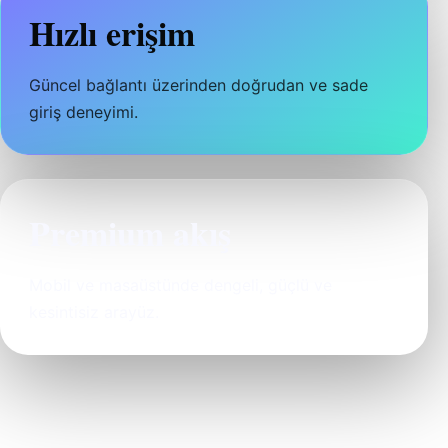
Hızlı erişim
Güncel bağlantı üzerinden doğrudan ve sade
giriş deneyimi.
Premium akış
Mobil ve masaüstünde dengeli, güçlü ve
kesintisiz arayüz.