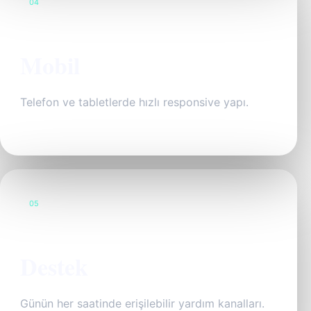
04
Mobil
Telefon ve tabletlerde hızlı responsive yapı.
05
Destek
Günün her saatinde erişilebilir yardım kanalları.