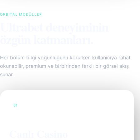
ORBITAL MODÜLLER
Ultrabet deneyiminin
özgün katmanları.
Her bölüm bilgi yoğunluğunu korurken kullanıcıya rahat
okunabilir, premium ve birbirinden farklı bir görsel akış
sunar.
01
Canlı Casino