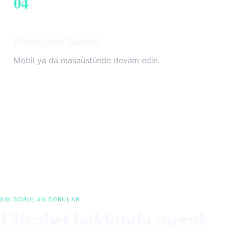
04
Deneyimi başlat
Mobil ya da masaüstünde devam edin.
SIK SORULAN SORULAR
Ultrabet hakkında merak