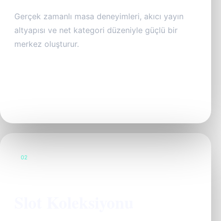
Gerçek zamanlı masa deneyimleri, akıcı yayın
altyapısı ve net kategori düzeniyle güçlü bir
merkez oluşturur.
02
Slot Koleksiyonu