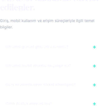
edilenler.
Giriş, mobil kullanım ve erişim süreçleriyle ilgili temel
bilgiler.
Ultrabet güncel giriş adresi nedir?
Ultrabet mobil cihazlarda çalışır mı?
Giriş sırasında neye dikkat etmeliyim?
Canlı destek mevcut mu?