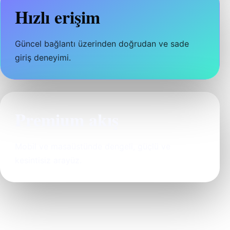
Hızlı erişim
Güncel bağlantı üzerinden doğrudan ve sade
giriş deneyimi.
Premium akış
Mobil ve masaüstünde dengeli, güçlü ve
kesintisiz arayüz.