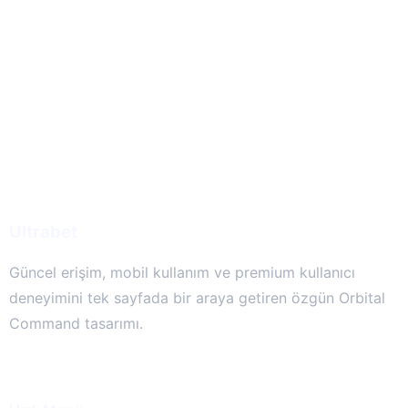
Ultrabet
Güncel erişim, mobil kullanım ve premium kullanıcı
deneyimini tek sayfada bir araya getiren özgün Orbital
Command tasarımı.