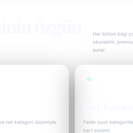
inin özgün
Her bölüm bilgi y
okunabilir, premiu
sunar.
02
Slot Koleks
ve net kategori düzeniyle
Farklı oyun kategoriler
kart sistemi.