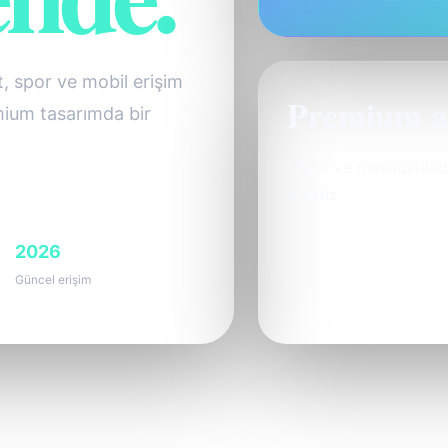
t, spor ve mobil erişim
Premium a
emium tasarımda bir
Mobil ve masaüstünde
arayüz.
2026
Güncel erişim