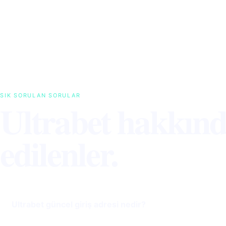
SIK SORULAN SORULAR
Ultrabet hakkın
edilenler.
Ultrabet güncel giriş adresi nedir?