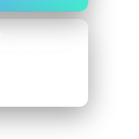
kış
 dengeli, güçlü ve kesintisiz