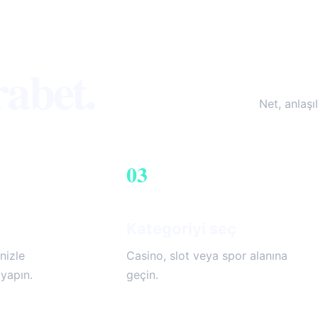
abet.
Net, anlaşıl
03
Kategoriyi seç
inizle
Casino, slot veya spor alanına
 yapın.
geçin.