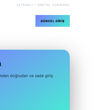
ULTRABET / ORBITAL COMMAND
GÜNCEL GIRIŞ
m
inden doğrudan ve sade giriş