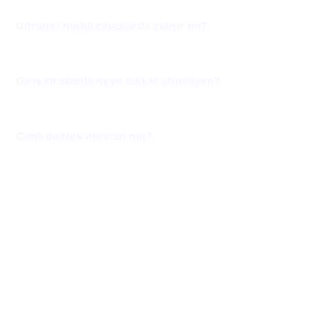
Ultrabet mobil cihazlarda çalışır mı?
Giriş sırasında neye dikkat etmeliyim?
Canlı destek mevcut mu?