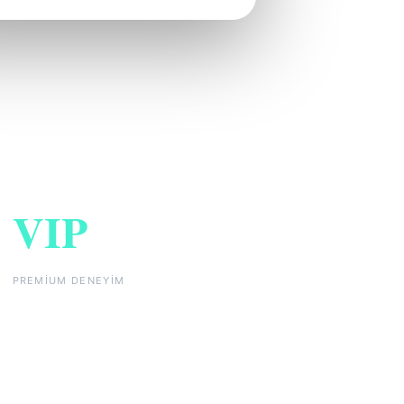
VIP
PREMIUM DENEYIM