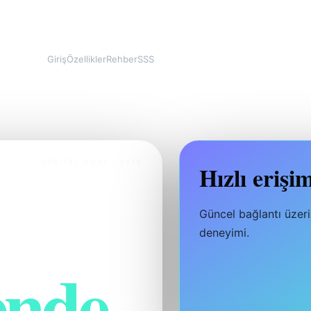
Giriş
Özellikler
Rehber
SSS
Hızlı erişi
Güncel bağlantı üzer
deneyimi.
ende.