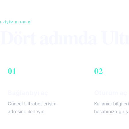
ERIŞIM REHBERI
Dört adımda Ultr
01
02
Bağlantıyı aç
Oturum aç
Güncel Ultrabet erişim
Kullanıcı bilgiler
adresine ilerleyin.
hesabınıza giriş