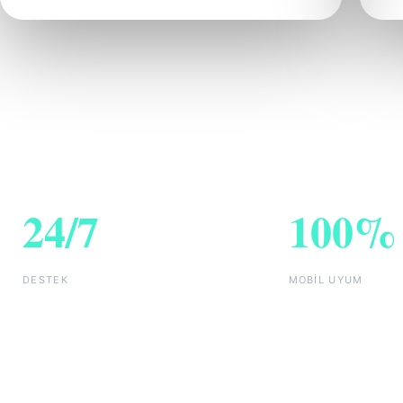
24/7
100%
DESTEK
MOBIL UYUM