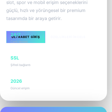
slot, spor ve mobil erişim seçeneklerini
güçlü, hızlı ve yörüngesel bir premium
tasarımda bir araya getirir.
24/7
ULTRABET GIRIŞ
ÖZELLIKLERI İNCELE
Canlı destek
SSL
Şifreli bağlantı
2026
Güncel erişim