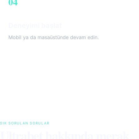
04
Deneyimi başlat
Mobil ya da masaüstünde devam edin.
SIK SORULAN SORULAR
Ultrabet hakkında merak