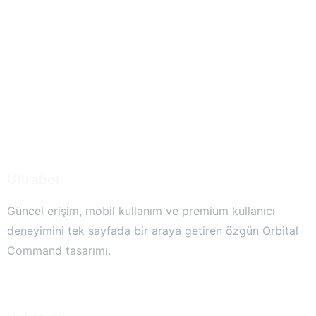
Ultrabet
Güncel erişim, mobil kullanım ve premium kullanıcı
deneyimini tek sayfada bir araya getiren özgün Orbital
Command tasarımı.