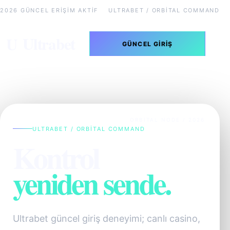
2026 GÜNCEL ERIŞIM AKTIF
ULTRABET / ORBITAL COMMAND
Ultrabet
U
GÜNCEL GIRIŞ
ULTRABET / ORBITAL COMMAND
Kontrol
yeniden sende.
Ultrabet güncel giriş deneyimi; canlı casino,