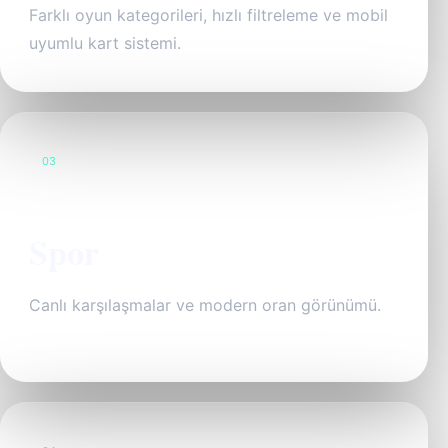
Farklı oyun kategorileri, hızlı filtreleme ve mobil
uyumlu kart sistemi.
03
Spor
Canlı karşılaşmalar ve modern oran görünümü.