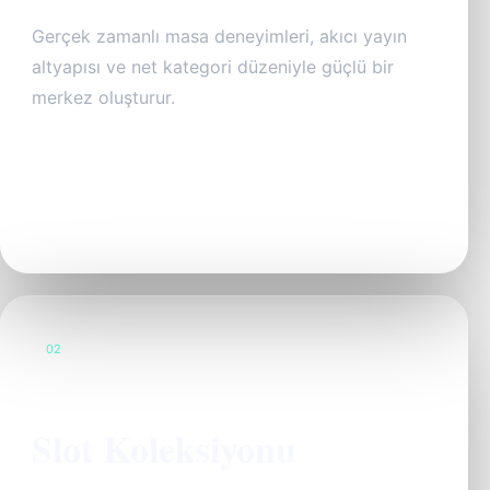
Gerçek zamanlı masa deneyimleri, akıcı yayın
altyapısı ve net kategori düzeniyle güçlü bir
merkez oluşturur.
02
Slot Koleksiyonu