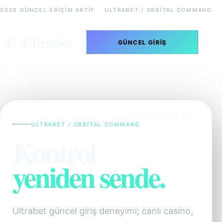
2026 GÜNCEL ERIŞIM AKTIF
ULTRABET / ORBITAL COMMAND
Ultrabet
U
GÜNCEL GIRIŞ
ULTRABET / ORBITAL COMMAND
Kontrol
yeniden sende.
Ultrabet güncel giriş deneyimi; canlı casino,