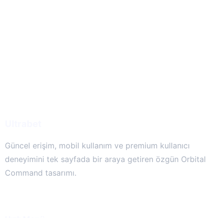
Ultrabet
Güncel erişim, mobil kullanım ve premium kullanıcı
deneyimini tek sayfada bir araya getiren özgün Orbital
Command tasarımı.