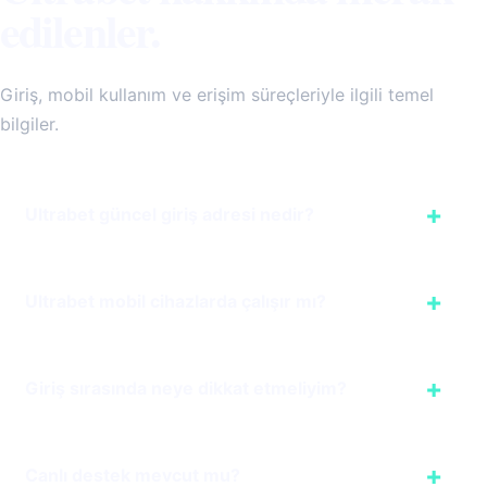
edilenler.
Giriş, mobil kullanım ve erişim süreçleriyle ilgili temel
bilgiler.
Ultrabet güncel giriş adresi nedir?
Ultrabet mobil cihazlarda çalışır mı?
Giriş sırasında neye dikkat etmeliyim?
Canlı destek mevcut mu?