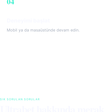
04
Deneyimi başlat
Mobil ya da masaüstünde devam edin.
SIK SORULAN SORULAR
Ultrabet hakkında merak