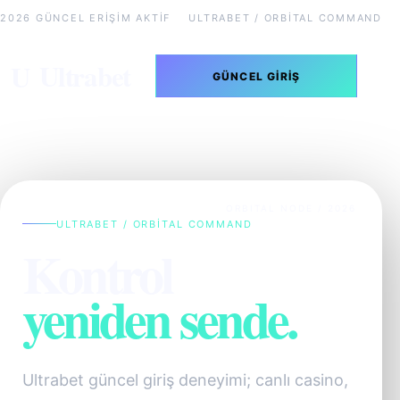
2026 GÜNCEL ERIŞIM AKTIF
ULTRABET / ORBITAL COMMAND
Ultrabet
U
GÜNCEL GIRIŞ
ULTRABET / ORBITAL COMMAND
Kontrol
yeniden sende.
Ultrabet güncel giriş deneyimi; canlı casino,