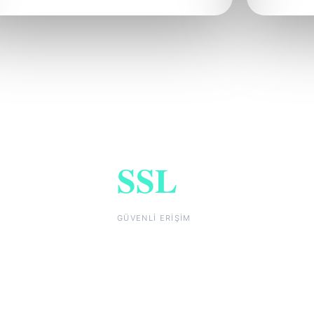
SSL
GÜVENLI ERIŞIM