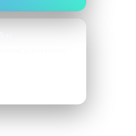
kış
 dengeli, güçlü ve kesintisiz