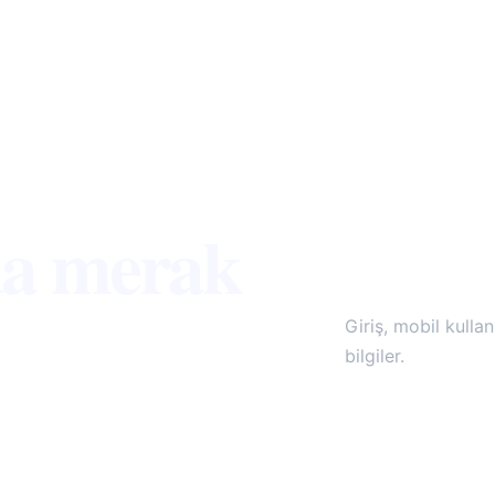
da merak
Giriş, mobil kullan
bilgiler.