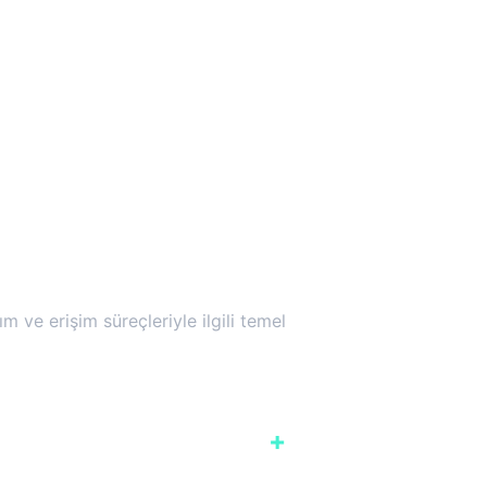
ım ve erişim süreçleriyle ilgili temel