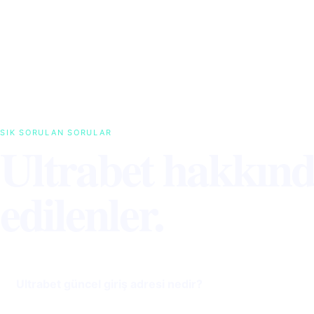
SIK SORULAN SORULAR
Ultrabet hakkın
edilenler.
Ultrabet güncel giriş adresi nedir?