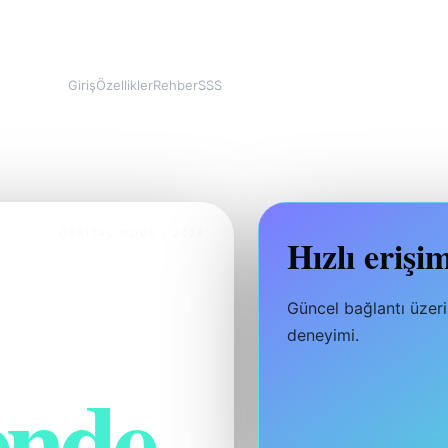
Giriş
Özellikler
Rehber
SSS
Hızlı erişi
Güncel bağlantı üzer
deneyimi.
ende.