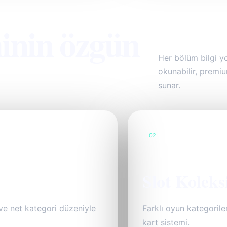
inin özgün
Her bölüm bilgi y
okunabilir, premiu
sunar.
02
Slot Koleks
ve net kategori düzeniyle
Farklı oyun kategoriler
kart sistemi.