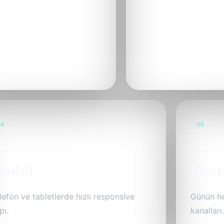
04
05
obil
Dest
lefon ve tabletlerde hızlı responsive
Günün her
pı.
kanalları.