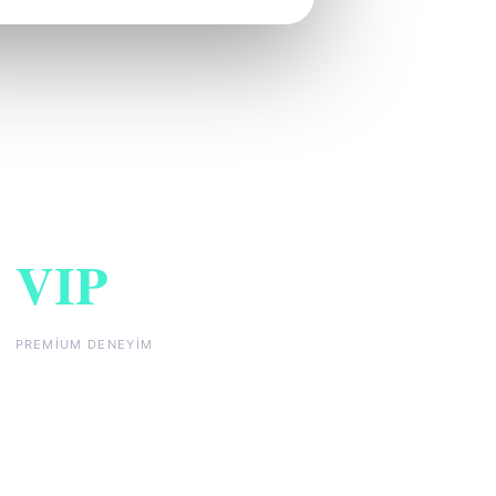
VIP
PREMIUM DENEYIM