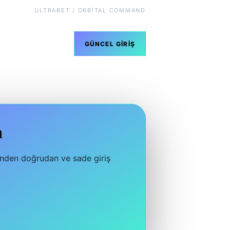
ULTRABET / ORBITAL COMMAND
GÜNCEL GIRIŞ
m
inden doğrudan ve sade giriş