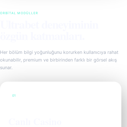
ORBITAL MODÜLLER
Ultrabet deneyiminin
özgün katmanları.
Her bölüm bilgi yoğunluğunu korurken kullanıcıya rahat
okunabilir, premium ve birbirinden farklı bir görsel akış
sunar.
01
Canlı Casino