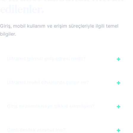
edilenler.
Giriş, mobil kullanım ve erişim süreçleriyle ilgili temel
bilgiler.
Ultrabet güncel giriş adresi nedir?
Ultrabet mobil cihazlarda çalışır mı?
Giriş sırasında neye dikkat etmeliyim?
Canlı destek mevcut mu?