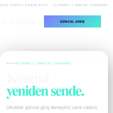
2026 GÜNCEL ERIŞIM AKTIF
ULTRABET / ORBITAL COMMAND
Ultrabet
U
GÜNCEL GIRIŞ
ULTRABET / ORBITAL COMMAND
Kontrol
yeniden sende.
Ultrabet güncel giriş deneyimi; canlı casino,