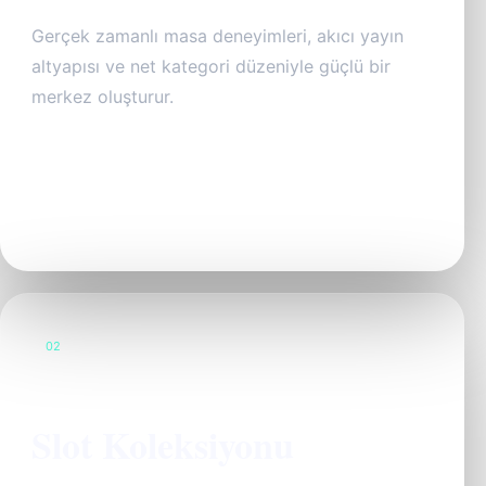
Gerçek zamanlı masa deneyimleri, akıcı yayın
altyapısı ve net kategori düzeniyle güçlü bir
merkez oluşturur.
02
Slot Koleksiyonu