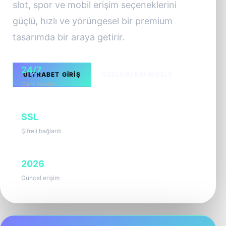
slot, spor ve mobil erişim seçeneklerini
güçlü, hızlı ve yörüngesel bir premium
tasarımda bir araya getirir.
24/7
ULTRABET GIRIŞ
ÖZELLIKLERI İNCELE
Canlı destek
SSL
Şifreli bağlantı
2026
Güncel erişim