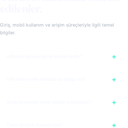
edilenler.
Giriş, mobil kullanım ve erişim süreçleriyle ilgili temel
bilgiler.
Ultrabet güncel giriş adresi nedir?
Ultrabet mobil cihazlarda çalışır mı?
Giriş sırasında neye dikkat etmeliyim?
Canlı destek mevcut mu?