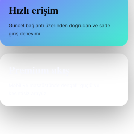
Hızlı erişim
Güncel bağlantı üzerinden doğrudan ve sade
giriş deneyimi.
Premium akış
Mobil ve masaüstünde dengeli, güçlü ve
kesintisiz arayüz.