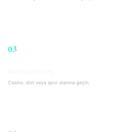
03
Kategoriyi seç
Casino, slot veya spor alanına geçin.