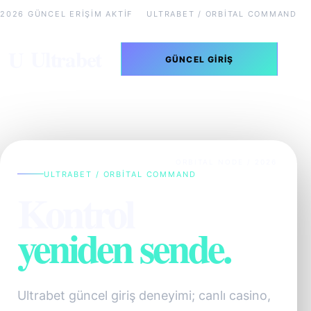
2026 GÜNCEL ERIŞIM AKTIF
ULTRABET / ORBITAL COMMAND
Ultrabet
U
GÜNCEL GIRIŞ
ULTRABET / ORBITAL COMMAND
Kontrol
yeniden sende.
Ultrabet güncel giriş deneyimi; canlı casino,