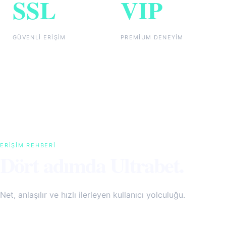
SSL
VIP
GÜVENLI ERIŞIM
PREMIUM DENEYIM
ERIŞIM REHBERI
Dört adımda Ultrabet.
Net, anlaşılır ve hızlı ilerleyen kullanıcı yolculuğu.