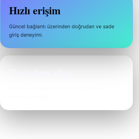
Hızlı erişim
Güncel bağlantı üzerinden doğrudan ve sade
giriş deneyimi.
Premium akış
Mobil ve masaüstünde dengeli, güçlü ve
kesintisiz arayüz.