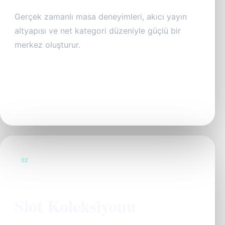
Gerçek zamanlı masa deneyimleri, akıcı yayın
altyapısı ve net kategori düzeniyle güçlü bir
merkez oluşturur.
02
Slot Koleksiyonu