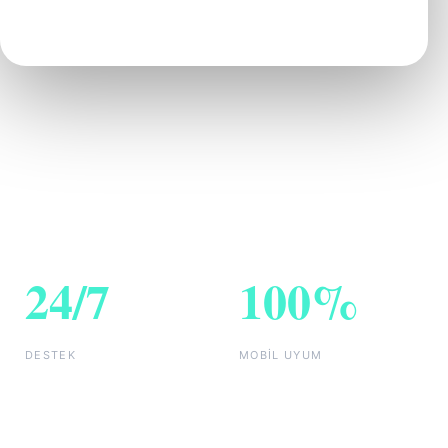
24/7
100%
DESTEK
MOBIL UYUM