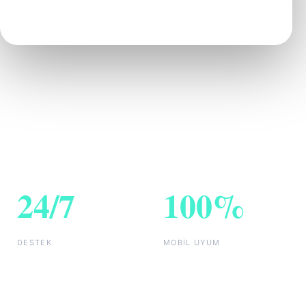
24/7
100%
DESTEK
MOBIL UYUM