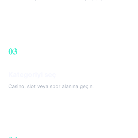
03
Kategoriyi seç
Casino, slot veya spor alanına geçin.