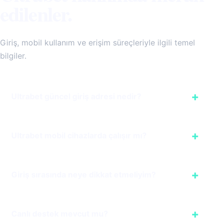
edilenler.
Giriş, mobil kullanım ve erişim süreçleriyle ilgili temel
bilgiler.
Ultrabet güncel giriş adresi nedir?
Ultrabet mobil cihazlarda çalışır mı?
Giriş sırasında neye dikkat etmeliyim?
Canlı destek mevcut mu?