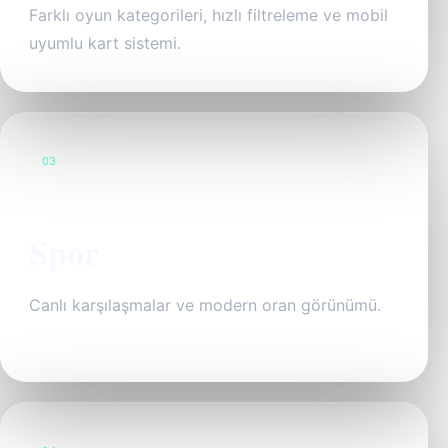
Farklı oyun kategorileri, hızlı filtreleme ve mobil
uyumlu kart sistemi.
03
Spor
Canlı karşılaşmalar ve modern oran görünümü.