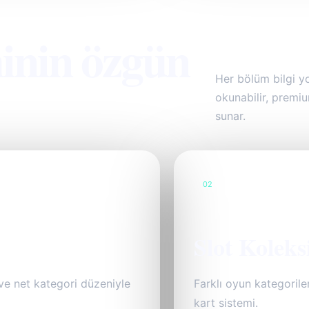
inin özgün
Her bölüm bilgi y
okunabilir, premiu
sunar.
02
Slot Koleks
ve net kategori düzeniyle
Farklı oyun kategoriler
kart sistemi.