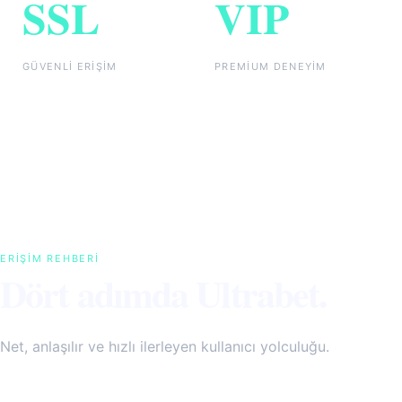
SSL
VIP
GÜVENLI ERIŞIM
PREMIUM DENEYIM
ERIŞIM REHBERI
Dört adımda Ultrabet.
Net, anlaşılır ve hızlı ilerleyen kullanıcı yolculuğu.