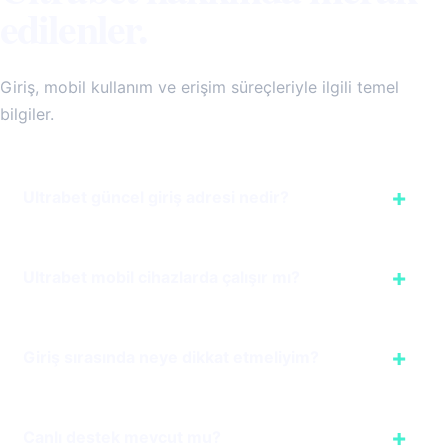
edilenler.
Giriş, mobil kullanım ve erişim süreçleriyle ilgili temel
bilgiler.
Ultrabet güncel giriş adresi nedir?
Ultrabet mobil cihazlarda çalışır mı?
Giriş sırasında neye dikkat etmeliyim?
Canlı destek mevcut mu?