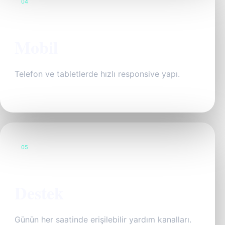
04
Mobil
Telefon ve tabletlerde hızlı responsive yapı.
05
Destek
Günün her saatinde erişilebilir yardım kanalları.