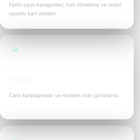
Farklı oyun kategorileri, hızlı filtreleme ve mobil
uyumlu kart sistemi.
03
Spor
Canlı karşılaşmalar ve modern oran görünümü.