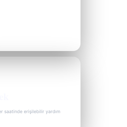
ek
 saatinde erişilebilir yardım