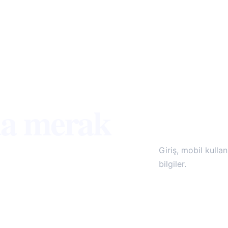
da merak
Giriş, mobil kullan
bilgiler.