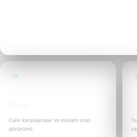
03
Spor
M
Canlı karşılaşmalar ve modern oran
Te
görünümü.
ya