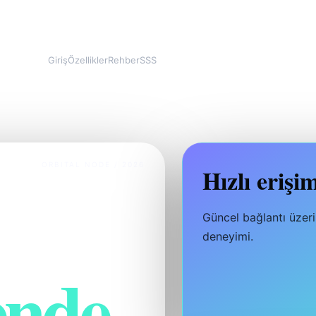
Giriş
Özellikler
Rehber
SSS
Hızlı erişi
Güncel bağlantı üzer
deneyimi.
ende.