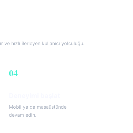
ır ve hızlı ilerleyen kullanıcı yolculuğu.
04
Deneyimi başlat
Mobil ya da masaüstünde
devam edin.