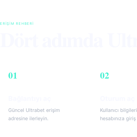
ERIŞIM REHBERI
Dört adımda Ultr
01
02
Bağlantıyı aç
Oturum aç
Güncel Ultrabet erişim
Kullanıcı bilgiler
adresine ilerleyin.
hesabınıza giriş