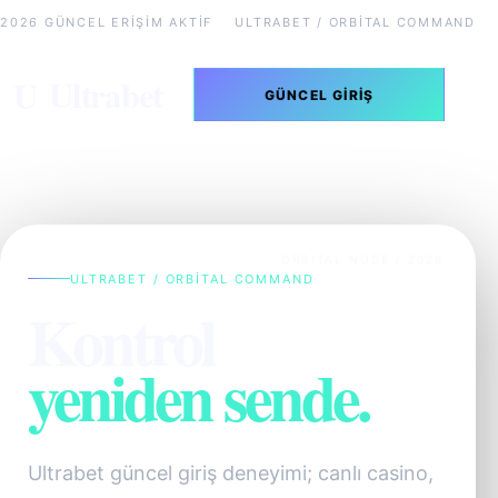
2026 GÜNCEL ERIŞIM AKTIF
ULTRABET / ORBITAL COMMAND
Ultrabet
U
GÜNCEL GIRIŞ
ULTRABET / ORBITAL COMMAND
Kontrol
yeniden sende.
Ultrabet güncel giriş deneyimi; canlı casino,