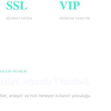
SSL
VIP
GÜVENLI ERIŞIM
PREMIUM DENEYIM
ERIŞIM REHBERI
Dört adımda Ultrabet.
Net, anlaşılır ve hızlı ilerleyen kullanıcı yolculuğu.