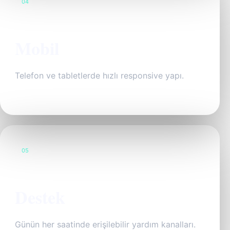
04
Mobil
Telefon ve tabletlerde hızlı responsive yapı.
05
Destek
Günün her saatinde erişilebilir yardım kanalları.