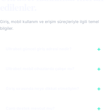
edilenler.
Giriş, mobil kullanım ve erişim süreçleriyle ilgili temel
bilgiler.
Ultrabet güncel giriş adresi nedir?
Ultrabet mobil cihazlarda çalışır mı?
Giriş sırasında neye dikkat etmeliyim?
Canlı destek mevcut mu?