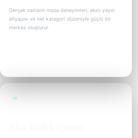
Gerçek zamanlı masa deneyimleri, akıcı yayın
altyapısı ve net kategori düzeniyle güçlü bir
merkez oluşturur.
02
Slot Koleksiyonu