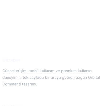
Ultrabet
Güncel erişim, mobil kullanım ve premium kullanıcı
deneyimini tek sayfada bir araya getiren özgün Orbital
Command tasarımı.