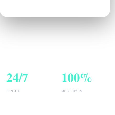
24/7
100%
DESTEK
MOBIL UYUM