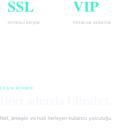
SSL
VIP
GÜVENLI ERIŞIM
PREMIUM DENEYIM
ERIŞIM REHBERI
Dört adımda Ultrabet.
Net, anlaşılır ve hızlı ilerleyen kullanıcı yolculuğu.