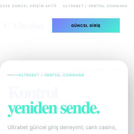
2026 GÜNCEL ERIŞIM AKTIF
ULTRABET / ORBITAL COMMAND
Ultrabet
U
GÜNCEL GIRIŞ
ULTRABET / ORBITAL COMMAND
Kontrol
yeniden sende.
Ultrabet güncel giriş deneyimi; canlı casino,