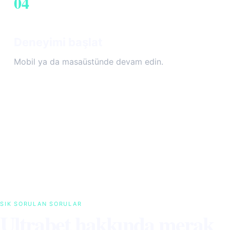
04
Deneyimi başlat
Mobil ya da masaüstünde devam edin.
SIK SORULAN SORULAR
Ultrabet hakkında merak