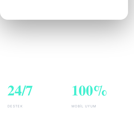
24/7
100%
DESTEK
MOBIL UYUM