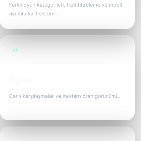
Farklı oyun kategorileri, hızlı filtreleme ve mobil
uyumlu kart sistemi.
03
Spor
Canlı karşılaşmalar ve modern oran görünümü.