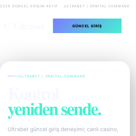
2026 GÜNCEL ERIŞIM AKTIF
ULTRABET / ORBITAL COMMAND
Ultrabet
U
GÜNCEL GIRIŞ
ULTRABET / ORBITAL COMMAND
Kontrol
yeniden sende.
Ultrabet güncel giriş deneyimi; canlı casino,