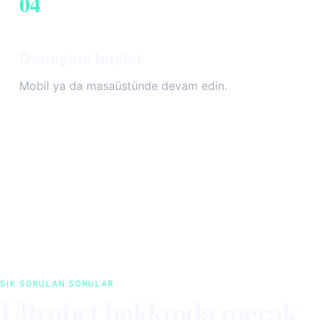
04
Deneyimi başlat
Mobil ya da masaüstünde devam edin.
SIK SORULAN SORULAR
Ultrabet hakkında merak