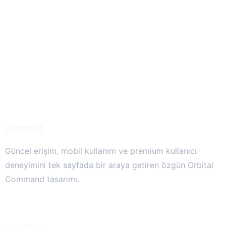
Ultrabet
Güncel erişim, mobil kullanım ve premium kullanıcı
deneyimini tek sayfada bir araya getiren özgün Orbital
Command tasarımı.