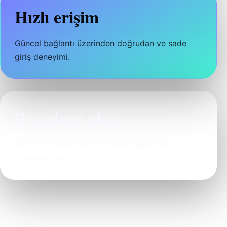
Hızlı erişim
Güncel bağlantı üzerinden doğrudan ve sade
giriş deneyimi.
Premium akış
Mobil ve masaüstünde dengeli, güçlü ve
kesintisiz arayüz.