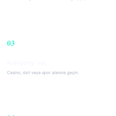
03
Kategoriyi seç
Casino, slot veya spor alanına geçin.