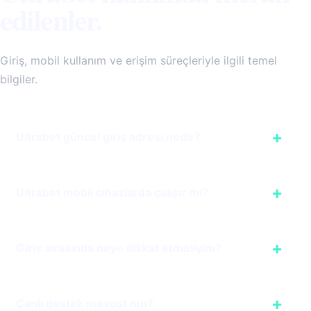
edilenler.
Giriş, mobil kullanım ve erişim süreçleriyle ilgili temel
bilgiler.
Ultrabet güncel giriş adresi nedir?
Ultrabet mobil cihazlarda çalışır mı?
Giriş sırasında neye dikkat etmeliyim?
Canlı destek mevcut mu?