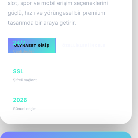
slot, spor ve mobil erişim seçeneklerini
güçlü, hızlı ve yörüngesel bir premium
tasarımda bir araya getirir.
24/7
ULTRABET GIRIŞ
ÖZELLIKLERI İNCELE
Canlı destek
SSL
Şifreli bağlantı
2026
Güncel erişim