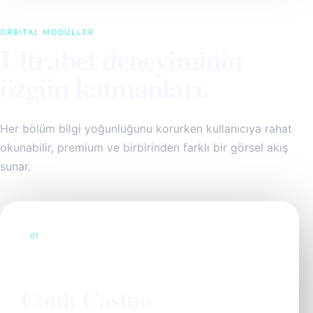
ORBITAL MODÜLLER
Ultrabet deneyiminin
özgün katmanları.
Her bölüm bilgi yoğunluğunu korurken kullanıcıya rahat
okunabilir, premium ve birbirinden farklı bir görsel akış
sunar.
01
Canlı Casino