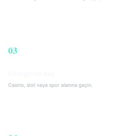
03
Kategoriyi seç
Casino, slot veya spor alanına geçin.