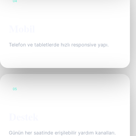
04
Mobil
Telefon ve tabletlerde hızlı responsive yapı.
05
Destek
Günün her saatinde erişilebilir yardım kanalları.