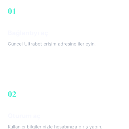
01
Bağlantıyı aç
Güncel Ultrabet erişim adresine ilerleyin.
02
Oturum aç
Kullanıcı bilgilerinizle hesabınıza giriş yapın.