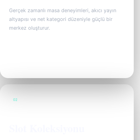
Gerçek zamanlı masa deneyimleri, akıcı yayın
altyapısı ve net kategori düzeniyle güçlü bir
merkez oluşturur.
02
Slot Koleksiyonu