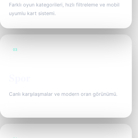
Farklı oyun kategorileri, hızlı filtreleme ve mobil
uyumlu kart sistemi.
03
Spor
Canlı karşılaşmalar ve modern oran görünümü.