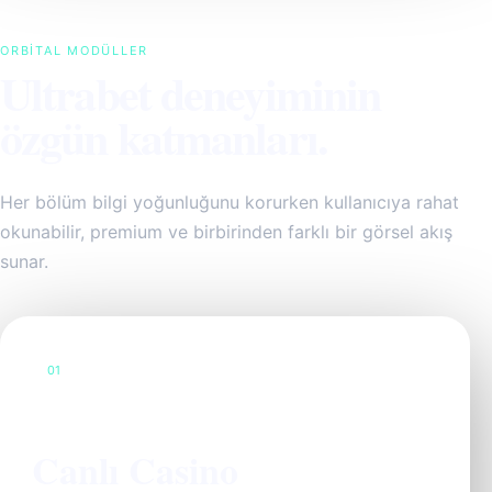
ORBITAL MODÜLLER
Ultrabet deneyiminin
özgün katmanları.
Her bölüm bilgi yoğunluğunu korurken kullanıcıya rahat
okunabilir, premium ve birbirinden farklı bir görsel akış
sunar.
01
Canlı Casino