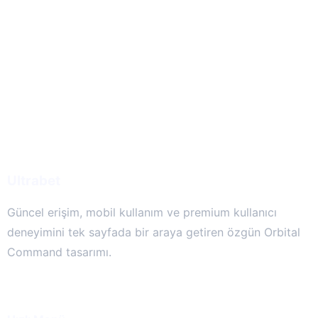
Ultrabet
Güncel erişim, mobil kullanım ve premium kullanıcı
deneyimini tek sayfada bir araya getiren özgün Orbital
Command tasarımı.