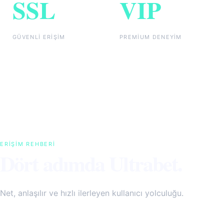
SSL
VIP
GÜVENLI ERIŞIM
PREMIUM DENEYIM
ERIŞIM REHBERI
Dört adımda Ultrabet.
Net, anlaşılır ve hızlı ilerleyen kullanıcı yolculuğu.