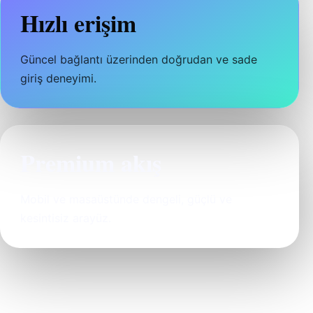
Hızlı erişim
Güncel bağlantı üzerinden doğrudan ve sade
giriş deneyimi.
Premium akış
Mobil ve masaüstünde dengeli, güçlü ve
kesintisiz arayüz.