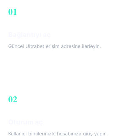
01
Bağlantıyı aç
Güncel Ultrabet erişim adresine ilerleyin.
02
Oturum aç
Kullanıcı bilgilerinizle hesabınıza giriş yapın.