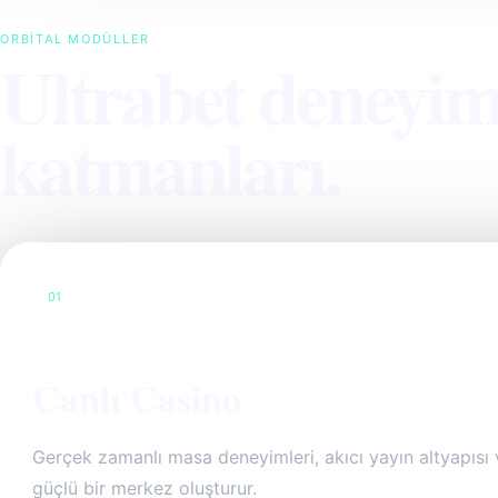
ORBITAL MODÜLLER
Ultrabet deneyim
katmanları.
01
Canlı Casino
Gerçek zamanlı masa deneyimleri, akıcı yayın altyapısı 
güçlü bir merkez oluşturur.