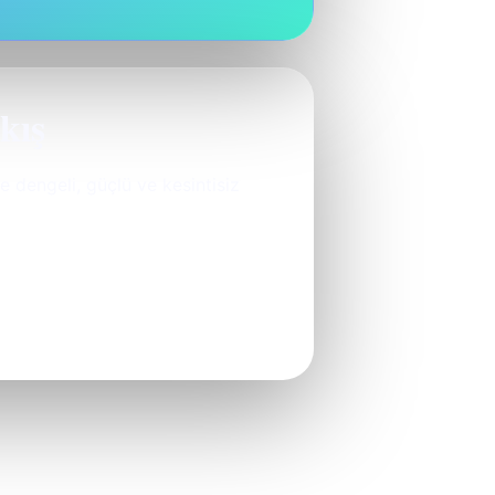
kış
 dengeli, güçlü ve kesintisiz