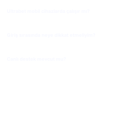
Ultrabet mobil cihazlarda çalışır mı?
Giriş sırasında neye dikkat etmeliyim?
Canlı destek mevcut mu?