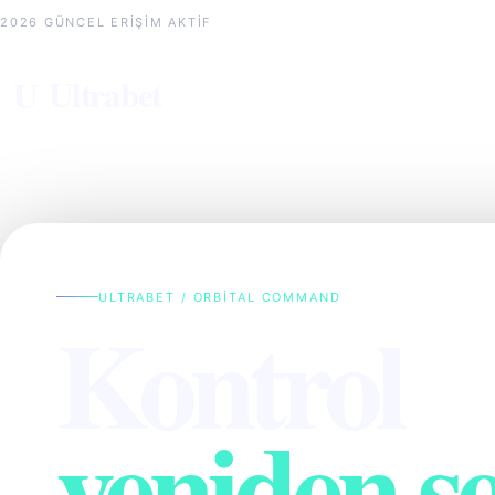
2026 GÜNCEL ERIŞIM AKTIF
Ultrabet
U
ULTRABET / ORBITAL COMMAND
Kontrol
yeniden s