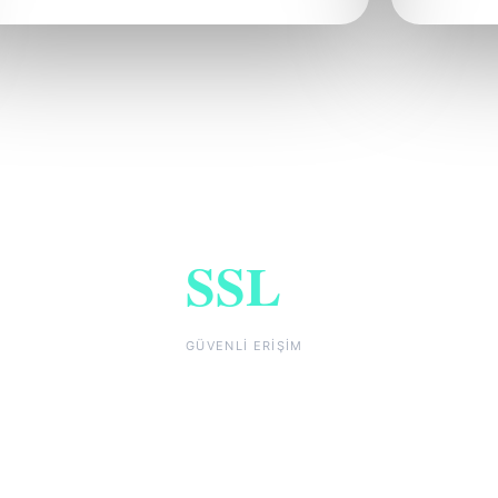
SSL
GÜVENLI ERIŞIM