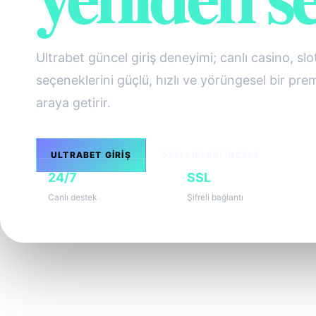
Ultrabet güncel giriş deneyimi; canlı casino, slo
seçeneklerini güçlü, hızlı ve yörüngesel bir pr
araya getirir.
ULTRABET GIRIŞ
ÖZELLIKLERI İNCELE
24/7
SSL
Canlı destek
Şifreli bağlantı