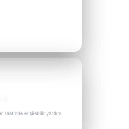
ek
 saatinde erişilebilir yardım