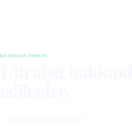
SIK SORULAN SORULAR
Ultrabet hakkın
edilenler.
Ultrabet güncel giriş adresi nedir?