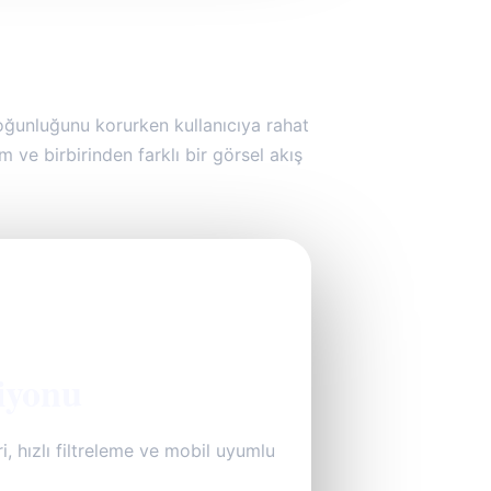
oğunluğunu korurken kullanıcıya rahat
m ve birbirinden farklı bir görsel akış
iyonu
i, hızlı filtreleme ve mobil uyumlu