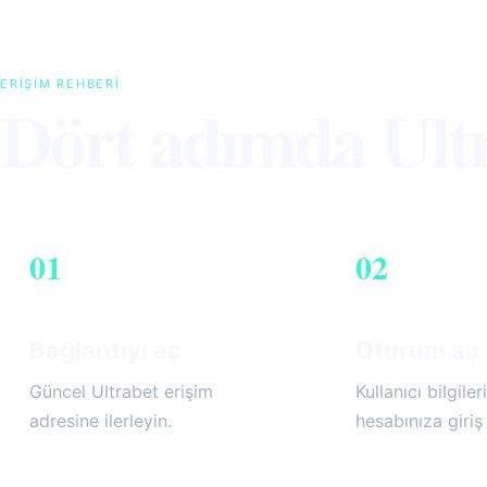
ERIŞIM REHBERI
Dört adımda Ultr
01
02
Bağlantıyı aç
Oturum aç
Güncel Ultrabet erişim
Kullanıcı bilgiler
adresine ilerleyin.
hesabınıza giriş