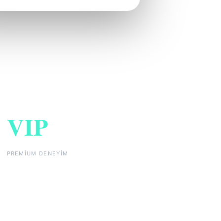
VIP
PREMIUM DENEYIM