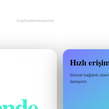
Giriş
Özellikler
Rehber
SSS
Hızlı erişi
Güncel bağlantı üzer
deneyimi.
ende.