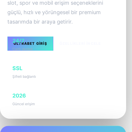
slot, spor ve mobil erişim seçeneklerini
güçlü, hızlı ve yörüngesel bir premium
tasarımda bir araya getirir.
24/7
ULTRABET GIRIŞ
ÖZELLIKLERI İNCELE
Canlı destek
SSL
Şifreli bağlantı
2026
Güncel erişim