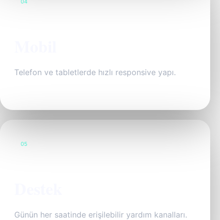
04
Mobil
Telefon ve tabletlerde hızlı responsive yapı.
05
Destek
Günün her saatinde erişilebilir yardım kanalları.