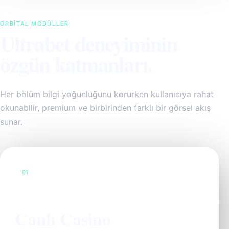
ORBITAL MODÜLLER
Ultrabet deneyiminin
özgün katmanları.
Her bölüm bilgi yoğunluğunu korurken kullanıcıya rahat
okunabilir, premium ve birbirinden farklı bir görsel akış
sunar.
01
Canlı Casino