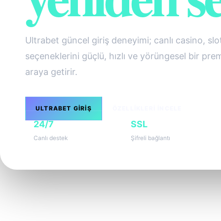
Ultrabet güncel giriş deneyimi; canlı casino, slo
seçeneklerini güçlü, hızlı ve yörüngesel bir pr
araya getirir.
ULTRABET GIRIŞ
ÖZELLIKLERI İNCELE
24/7
SSL
Canlı destek
Şifreli bağlantı