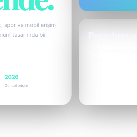
t, spor ve mobil erişim
Premium a
emium tasarımda bir
Mobil ve masaüstünde
arayüz.
2026
Güncel erişim