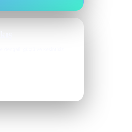
kış
 dengeli, güçlü ve kesintisiz