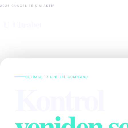
2026 GÜNCEL ERIŞIM AKTIF
Ultrabet
U
ULTRABET / ORBITAL COMMAND
Kontrol
yeniden s