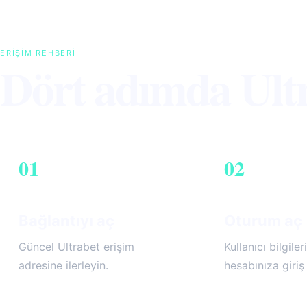
ERIŞIM REHBERI
Dört adımda Ultr
01
02
Bağlantıyı aç
Oturum aç
Güncel Ultrabet erişim
Kullanıcı bilgiler
adresine ilerleyin.
hesabınıza giriş