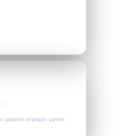
ek
 saatinde erişilebilir yardım