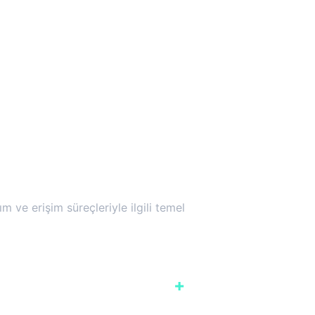
ım ve erişim süreçleriyle ilgili temel