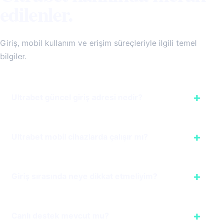
edilenler.
Giriş, mobil kullanım ve erişim süreçleriyle ilgili temel
bilgiler.
Ultrabet güncel giriş adresi nedir?
Ultrabet mobil cihazlarda çalışır mı?
Giriş sırasında neye dikkat etmeliyim?
Canlı destek mevcut mu?