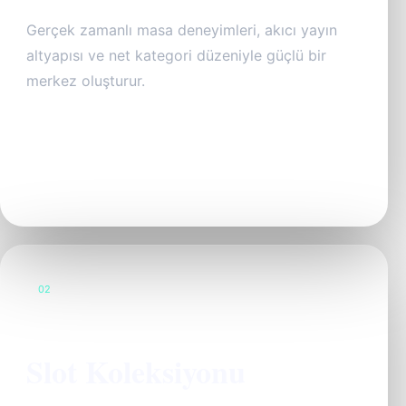
Gerçek zamanlı masa deneyimleri, akıcı yayın
altyapısı ve net kategori düzeniyle güçlü bir
merkez oluşturur.
02
Slot Koleksiyonu