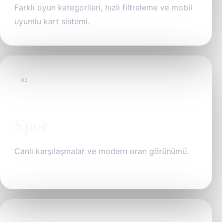
Farklı oyun kategorileri, hızlı filtreleme ve mobil
uyumlu kart sistemi.
03
Spor
Canlı karşılaşmalar ve modern oran görünümü.