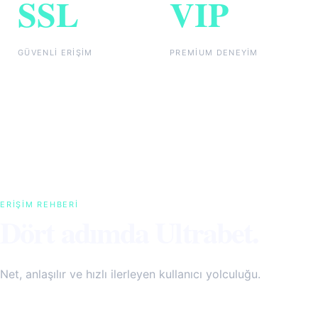
SSL
VIP
GÜVENLI ERIŞIM
PREMIUM DENEYIM
ERIŞIM REHBERI
Dört adımda Ultrabet.
Net, anlaşılır ve hızlı ilerleyen kullanıcı yolculuğu.