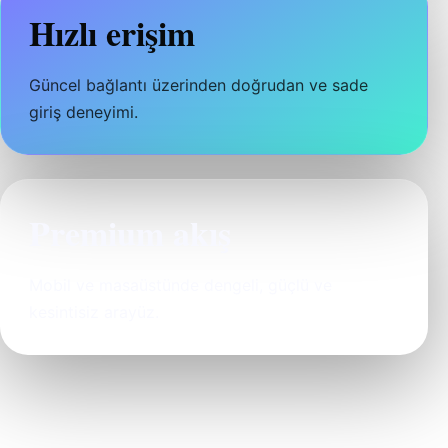
Hızlı erişim
Güncel bağlantı üzerinden doğrudan ve sade
giriş deneyimi.
Premium akış
Mobil ve masaüstünde dengeli, güçlü ve
kesintisiz arayüz.