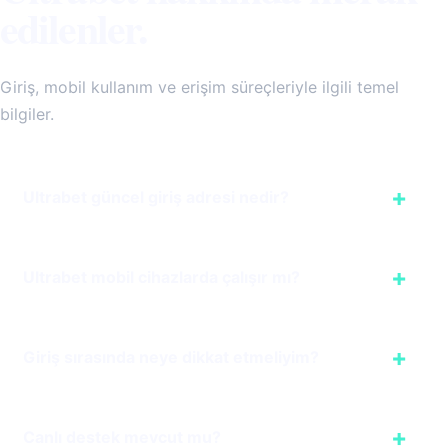
edilenler.
Giriş, mobil kullanım ve erişim süreçleriyle ilgili temel
bilgiler.
Ultrabet güncel giriş adresi nedir?
Ultrabet mobil cihazlarda çalışır mı?
Giriş sırasında neye dikkat etmeliyim?
Canlı destek mevcut mu?