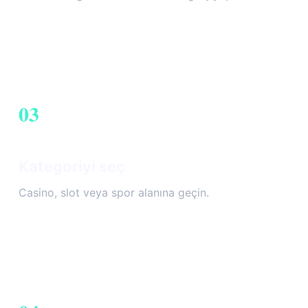
03
Kategoriyi seç
Casino, slot veya spor alanına geçin.