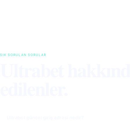
SIK SORULAN SORULAR
Ultrabet hakkın
edilenler.
Ultrabet güncel giriş adresi nedir?