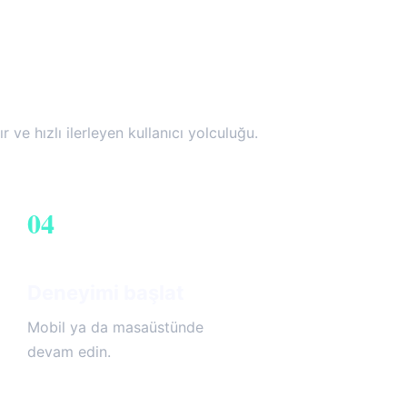
ır ve hızlı ilerleyen kullanıcı yolculuğu.
04
Deneyimi başlat
Mobil ya da masaüstünde
devam edin.