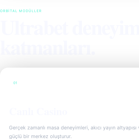
ORBITAL MODÜLLER
Ultrabet deneyim
katmanları.
01
Canlı Casino
Gerçek zamanlı masa deneyimleri, akıcı yayın altyapısı 
güçlü bir merkez oluşturur.