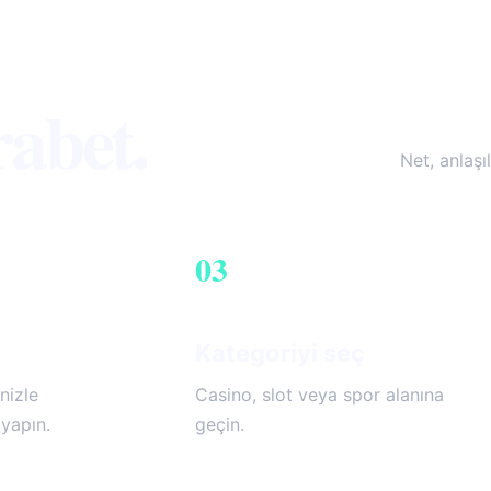
abet.
Net, anlaşıl
03
Kategoriyi seç
inizle
Casino, slot veya spor alanına
 yapın.
geçin.