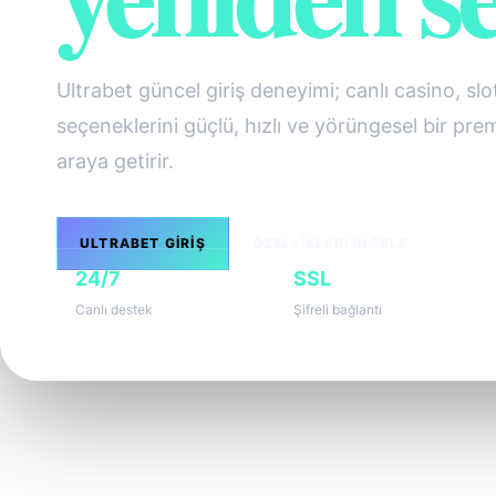
Ultrabet güncel giriş deneyimi; canlı casino, slo
seçeneklerini güçlü, hızlı ve yörüngesel bir pr
araya getirir.
ULTRABET GIRIŞ
ÖZELLIKLERI İNCELE
24/7
SSL
Canlı destek
Şifreli bağlantı