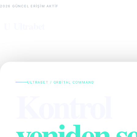
2026 GÜNCEL ERIŞIM AKTIF
Ultrabet
U
ULTRABET / ORBITAL COMMAND
Kontrol
yeniden s