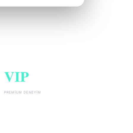
VIP
PREMIUM DENEYIM