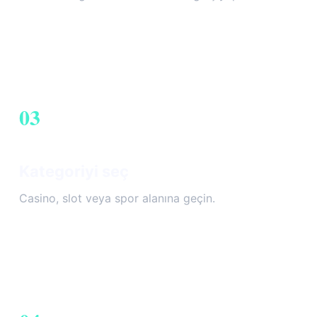
03
Kategoriyi seç
Casino, slot veya spor alanına geçin.