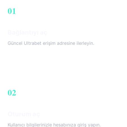
01
Bağlantıyı aç
Güncel Ultrabet erişim adresine ilerleyin.
02
Oturum aç
Kullanıcı bilgilerinizle hesabınıza giriş yapın.