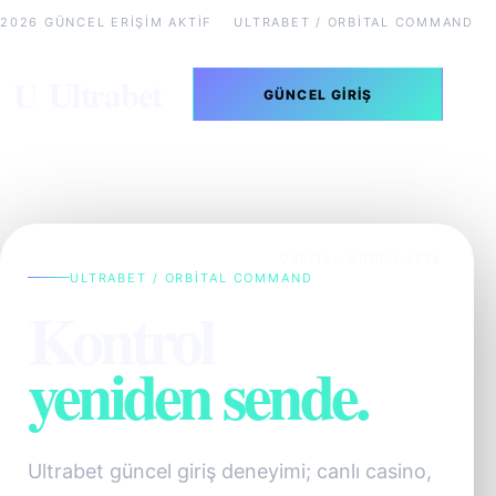
2026 GÜNCEL ERIŞIM AKTIF
ULTRABET / ORBITAL COMMAND
Ultrabet
U
GÜNCEL GIRIŞ
ULTRABET / ORBITAL COMMAND
Kontrol
yeniden sende.
Ultrabet güncel giriş deneyimi; canlı casino,