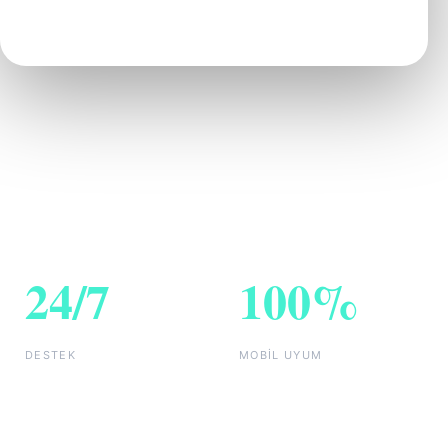
24/7
100%
DESTEK
MOBIL UYUM