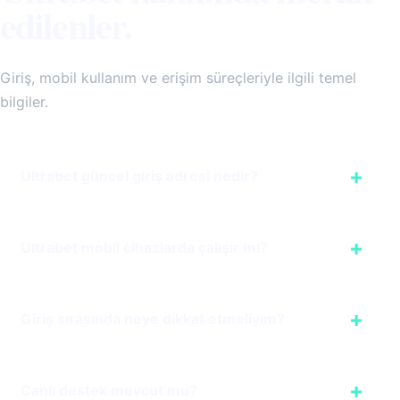
edilenler.
Giriş, mobil kullanım ve erişim süreçleriyle ilgili temel
bilgiler.
Ultrabet güncel giriş adresi nedir?
Ultrabet mobil cihazlarda çalışır mı?
Giriş sırasında neye dikkat etmeliyim?
Canlı destek mevcut mu?