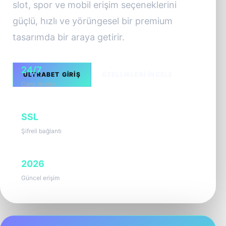
slot, spor ve mobil erişim seçeneklerini
güçlü, hızlı ve yörüngesel bir premium
tasarımda bir araya getirir.
24/7
ULTRABET GIRIŞ
ÖZELLIKLERI İNCELE
Canlı destek
SSL
Şifreli bağlantı
2026
Güncel erişim