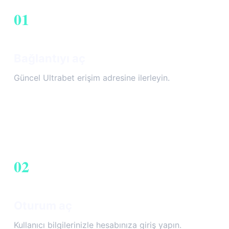
01
Bağlantıyı aç
Güncel Ultrabet erişim adresine ilerleyin.
02
Oturum aç
Kullanıcı bilgilerinizle hesabınıza giriş yapın.